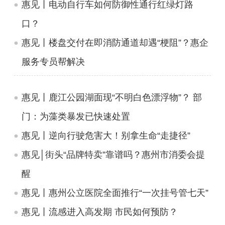
惠见丨电动自行车如何防御性通行红绿灯路
口？
惠见丨楼盘交付在即消防通道却遇“梗阻”？惠企
服务专员帮解决
惠见丨鹿江公园湖面现“不明白色漂浮物”？ 部
门：为藻类暴发已快速处置
惠见丨逆向行驶危害大！别拿生命“走捷径”
惠见│街头“品牌特卖”靠谱吗？惠州市消委会提
醒
惠见丨惠州公立医院全面推行“一次挂号管七天”
惠见丨流感进入高发期 市民如何预防？