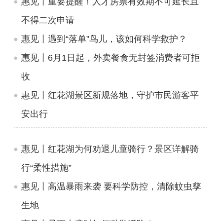
惠见丨重要提醒！人才房票有效期不可延长且
不得二次申请
惠见丨遇到“落单”鸟儿，该如何科学救护？
惠见丨6月1日起，外卖餐食无封签消费者可拒
收
惠见丨红花湖景区新规落地，守护市民游客平
安出行
惠见丨红花湖为何劝退儿童骑行？景区详解骑
行“柔性措施”
惠见丨高温暴雨来袭 要科学防控，清除蚊虫孳
生地