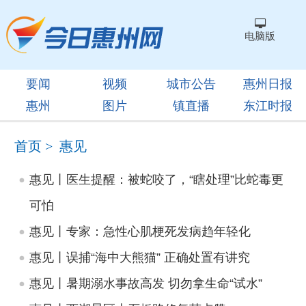
电脑版
要闻
视频
城市公告
惠州日报
惠州
图片
镇直播
东江时报
首页
>
惠见
惠见丨医生提醒：被蛇咬了，“瞎处理”比蛇毒更
可怕
惠见丨专家：急性心肌梗死发病趋年轻化
惠见丨误捕“海中大熊猫” 正确处置有讲究
惠见丨暑期溺水事故高发 切勿拿生命“试水”