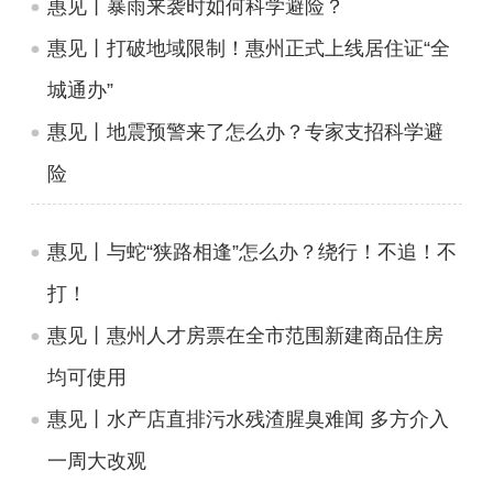
惠见丨暴雨来袭时如何科学避险？
惠见丨打破地域限制！惠州正式上线居住证“全
城通办”
惠见丨地震预警来了怎么办？专家支招科学避
险
惠见丨与蛇“狭路相逢”怎么办？绕行！不追！不
打！
惠见丨惠州人才房票在全市范围新建商品住房
均可使用
惠见丨水产店直排污水残渣腥臭难闻 多方介入
一周大改观