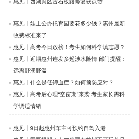
惠见丨西湖景区古石板路修复获点赞
惠见丨娃上公办托育园要花多少钱？惠州最新
收费标准来了
惠见丨高考今日放榜！考生如何科学填志愿？
惠见丨近期惠州连发多起涉水险情 部门提醒：
远离野溪野瀑
惠见丨什么是低钾血症？如何预防应对？
惠见丨高考后心理“空窗期”来袭 考生家长需科
学调适情绪
惠见丨9日起惠州车主可预约自驾入港