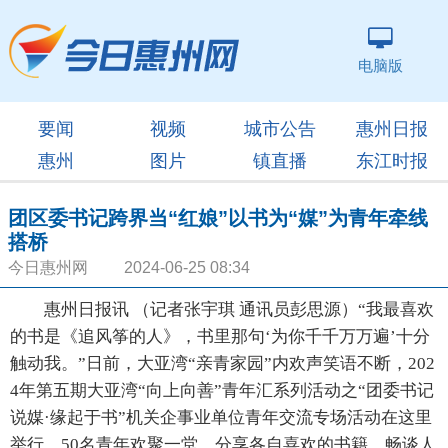
电脑版
要闻
视频
城市公告
惠州日报
惠州
图片
镇直播
东江时报
团区委书记跨界当“红娘”以书为“媒”为青年牵线
搭桥
今日惠州网 2024-06-25 08:34
惠州日报讯 （记者张宇琪 通讯员彭思源）“我最喜欢
的书是《追风筝的人》，书里那句‘为你千千万万遍’十分
触动我。”日前，大亚湾“亲青家园”内欢声笑语不断，202
4年第五期大亚湾“向上向善”青年汇系列活动之“团委书记
说媒·缘起于书”机关企事业单位青年交流专场活动在这里
举行，50名青年欢聚一堂，分享各自喜欢的书籍，畅谈人