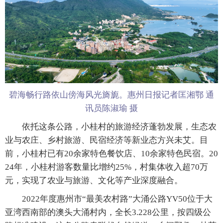
碧海畅行路依山傍海风光旖旎。惠州日报记者匡湘鄂 通
讯员陈淑瑜 摄
依托这条公路，小桂村的旅游经济蓬勃发展，生态农
业与农庄、乡村旅游、民宿经济等新业态方兴未艾。目
前，小桂村已有20余家特色餐饮店、10余家特色民宿。20
24年，小桂村游客数量比增约25%，村集体收入超70万
元，实现了农业与旅游、文化等产业深度融合。
2022年度惠州市“最美农村路”大涌公路YV50位于大
亚湾西南部的澳头大涌村内，全长3.228公里，按四级公