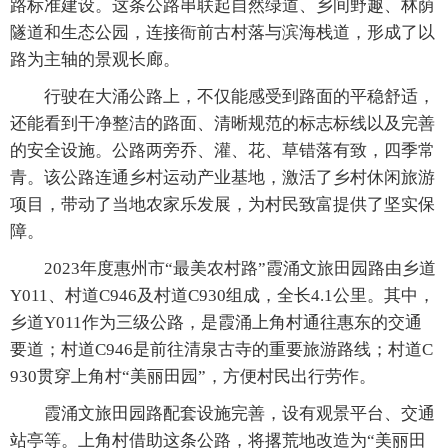
路标准建设。这条公路串联起自然绿道、乡间野趣、林荫
隧道和生态公园，连接衙前古村落与滨海栈道，形成了以
路为主轴的景观长廊。
行驶在大涌公路上，不仅能感受到路面的平稳舒适，
还能看到干净整洁的路面、清晰规范的标志标线以及完善
的安全设施。公路两旁乔、灌、花、草错落有致，四季常
青。该公路连通乡村运动产业基地，激活了乡村休闲旅游
项目，带动了当地农家乐发展，为村民致富提供了坚实保
障。
2023年度惠州市“最美农村路”霞涌文旅田园路由乡道
Y011、村道C946及村道C930组成，全长4.1公里。其中，
乡道Y011作为三级公路，是霞涌上角村通往惠东的交通
要道；村道C946是前往清泉古寺的重要旅游路线；村道C
930贯穿上角村“美丽田园”，方便村民出行劳作。
霞涌文旅田园路配套设施完善，设有观景平台、交通
站亭等。上角村借助这条公路，将撂荒地改造为“美丽田