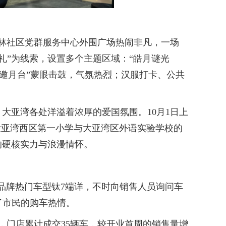
林社区党群服务中心外围广场热闹非凡，一场
礼”为线索，设置多个主题区域：“皓月谜光
鼓邀月台”蒙眼击鼓，气氛热烈；汉服打卡、公共
亚湾各处洋溢着浓厚的爱国氛围。10月1日上
大亚湾西区第一小学与大亚湾区外语实验学校的
的硬核实力与浪漫情怀。
品牌热门车型钛7端详，不时向销售人员询问车
了市民的购车热情。
门店累计成交35辆车，较开业首周的销售量增