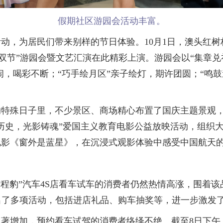
假期社区游园会活动丰富。
，为居民们带来别样的节日体验。10月1日，澳头红树
“双节”游园会暨文艺汇演在此精彩上演。游园会以“集章兑
闹，喝彩不断；“巧手绘月区”亲子绘灯，期许团圆；“鸣
殊日子里，不少景区、商场精心布置了国庆主题景观，大
历史，光影铸魂”爱国主义教育电影公益放映活动，组织
电影《窗外是蓝星》，在沉浸式观影体验中感受中国航天
程豹”汽车4S店看车试车的消费者仍然热情高涨，围着该
出了多项活动，包括进店礼品、购车抽奖等，进一步激发
增加，预约看车试驾的消费者络绎不绝。截至8日下午，