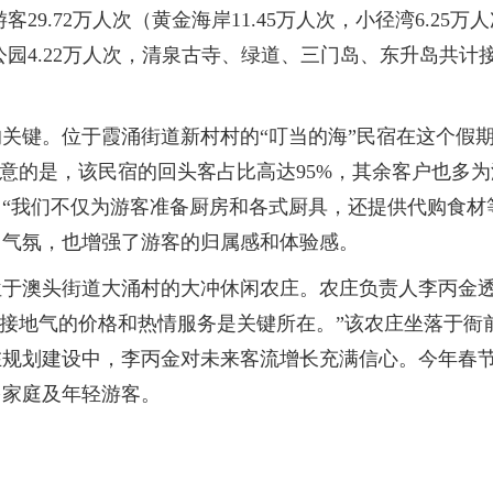
29.72万人次（黄金海岸11.45万人次，小径湾6.25万
公园4.22万人次，清泉古寺、绿道、三门岛、东升岛共计接待
键。位于霞涌街道新村村的“叮当的海”民宿在这个假期
注意的是，该民宿的回头客占比高达95%，其余客户也多
“我们不仅为游客准备厨房和各式厨具，还提供代购食材
日气氛，也增强了游客的归属感和体验感。
澳头街道大涌村的大冲休闲农庄。农庄负责人李丙金透
、接地气的价格和热情服务是关键所在。”该农庄坐落于
规划建设中，李丙金对未来客流增长充满信心。今年春节
多家庭及年轻游客。