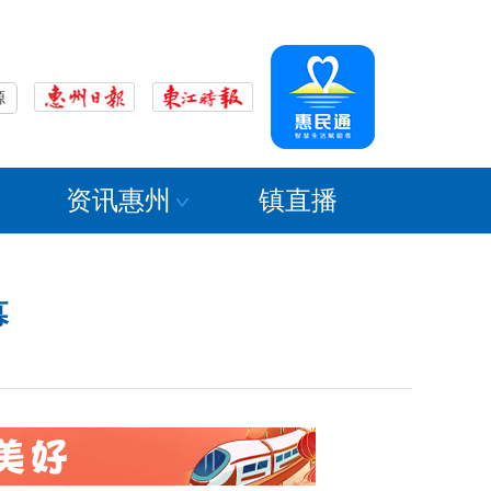
源
资讯惠州
镇直播
幕