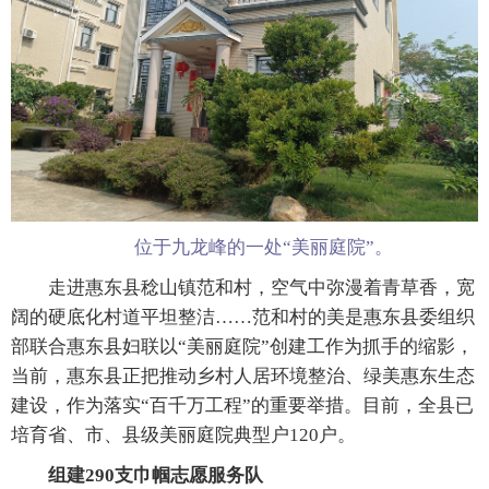
位于九龙峰的一处“美丽庭院”。
走进惠东县稔山镇范和村，空气中弥漫着青草香，宽
阔的硬底化村道平坦整洁……范和村的美是惠东县委组织
部联合惠东县妇联以“美丽庭院”创建工作为抓手的缩影，
当前，惠东县正把推动乡村人居环境整治、绿美惠东生态
建设，作为落实“百千万工程”的重要举措。目前，全县已
培育省、市、县级美丽庭院典型户120户。
组建290支巾帼志愿服务队