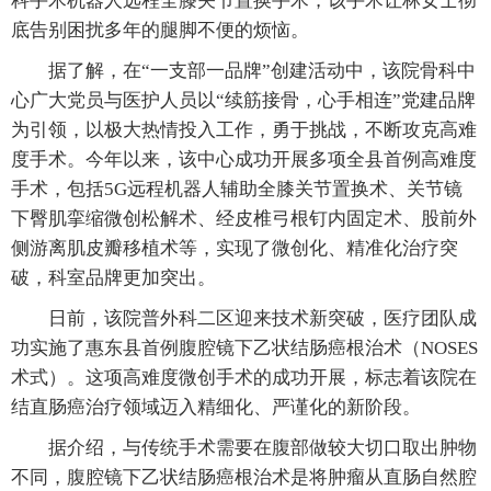
科手术机器人远程全膝关节置换手术，该手术让林女士彻
底告别困扰多年的腿脚不便的烦恼。
据了解，在“一支部一品牌”创建活动中，该院骨科中
心广大党员与医护人员以“续筋接骨，心手相连”党建品牌
为引领，以极大热情投入工作，勇于挑战，不断攻克高难
度手术。今年以来，该中心成功开展多项全县首例高难度
手术，包括5G远程机器人辅助全膝关节置换术、关节镜
下臀肌挛缩微创松解术、经皮椎弓根钉内固定术、股前外
侧游离肌皮瓣移植术等，实现了微创化、精准化治疗突
破，科室品牌更加突出。
日前，该院普外科二区迎来技术新突破，医疗团队成
功实施了惠东县首例腹腔镜下乙状结肠癌根治术（NOSES
术式）。这项高难度微创手术的成功开展，标志着该院在
结直肠癌治疗领域迈入精细化、严谨化的新阶段。
据介绍，与传统手术需要在腹部做较大切口取出肿物
不同，腹腔镜下乙状结肠癌根治术是将肿瘤从直肠自然腔