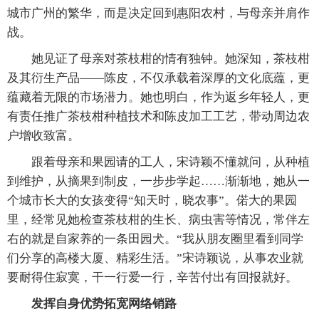
城市广州的繁华，而是决定回到惠阳农村，与母亲并肩作
战。
她见证了母亲对茶枝柑的情有独钟。她深知，茶枝柑
及其衍生产品——陈皮，不仅承载着深厚的文化底蕴，更
蕴藏着无限的市场潜力。她也明白，作为返乡年轻人，更
有责任推广茶枝柑种植技术和陈皮加工工艺，带动周边农
户增收致富。
跟着母亲和果园请的工人，宋诗颖不懂就问，从种植
到维护，从摘果到制皮，一步步学起……渐渐地，她从一
个城市长大的女孩变得“知天时，晓农事”。偌大的果园
里，经常见她检查茶枝柑的生长、病虫害等情况，常伴左
右的就是自家养的一条田园犬。“我从朋友圈里看到同学
们分享的高楼大厦、精彩生活。”宋诗颖说，从事农业就
要耐得住寂寞，干一行爱一行，辛苦付出有回报就好。
发挥自身优势拓宽网络销路