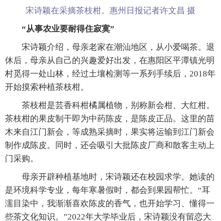
宋诗颖在采摘茶枝柑。惠州日报记者许文昌 摄
“从事农业要耐得住寂寞”
宋诗颖介绍，母亲老家在潮汕地区，从小爱喝茶。退
休后，母亲从自己的兴趣爱好出发，在惠阳区平潭镇光明
村觅得一处山林，经过土壤检测等一系列手续后，2018年
开始摸索种植茶枝柑。
茶枝柑是芸香科柑橘属植物，别称新会柑、大红柑。
茶枝柑的果皮制干即为中药陈皮，是陈皮正品。这里的苗
木来自江门新会，等成熟采摘时，果实将运输到江门新会
制作成陈皮。同时，还会吸引大批陈皮厂商和散客主动上
门采购。
母亲开辟种植基地时，宋诗颖还在校园求学。她读的
是环境科学专业，每年寒暑假时，都会到果园帮忙。“耳
濡目染中，我渐渐喜欢陈皮的香气，也开始学习、懂得一
些茶文化知识。”2022年大学毕业后，宋诗颖没有留恋大