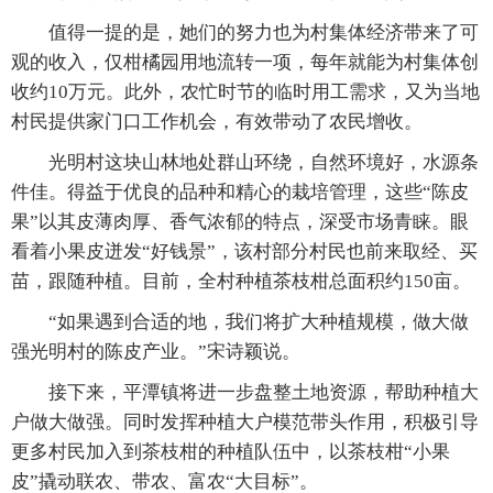
值得一提的是，她们的努力也为村集体经济带来了可
观的收入，仅柑橘园用地流转一项，每年就能为村集体创
收约10万元。此外，农忙时节的临时用工需求，又为当地
村民提供家门口工作机会，有效带动了农民增收。
光明村这块山林地处群山环绕，自然环境好，水源条
件佳。得益于优良的品种和精心的栽培管理，这些“陈皮
果”以其皮薄肉厚、香气浓郁的特点，深受市场青睐。眼
看着小果皮迸发“好钱景”，该村部分村民也前来取经、买
苗，跟随种植。目前，全村种植茶枝柑总面积约150亩。
“如果遇到合适的地，我们将扩大种植规模，做大做
强光明村的陈皮产业。”宋诗颖说。
接下来，平潭镇将进一步盘整土地资源，帮助种植大
户做大做强。同时发挥种植大户模范带头作用，积极引导
更多村民加入到茶枝柑的种植队伍中，以茶枝柑“小果
皮”撬动联农、带农、富农“大目标”。