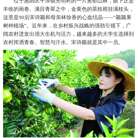
位于惠阳区平潭镇光明村的一片葱郁山林，眼下正是
丰收的画卷。满目青翠之中，金黄色的茶枝柑挂满枝头，
这里是90后宋诗颖和母亲林徐香的心血结晶——“颖颖果
树种植场”。近年来，在乡村振兴战略的强劲引领下，广
阔农村迸发出强大生机与活力，越来越多的大学生选择到
农村挥洒青春、智慧与汗水。宋诗颖就是其中一员。