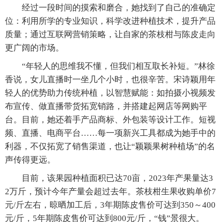
经过一段时间的摸索和磨合，她找到了自己的准确定
位：利用所学的专业知识，科学改进种植技术，提升产品
质量；通过互联网营销策略，让自家的茶枝柑与陈皮走向
更广阔的市场。
“年轻人的思维我不懂，但我们相互取长补短。”林徐
香说，女儿直播时一坐几个小时，也很辛苦。宋诗颖用年
轻人的优势助力传统种植，以智慧赋能：如拍摄小视频发
布宣传、做直播带货拓宽销路，并搭建起网店等网购平
台。目前，她还着手产品商标、外包装等设计工作。短视
频、直播、电商平台……每一项新兴工具都成为她手中的
利器，不仅拓宽了销售渠道，也让“颖颖果树种植场”的名
声传得更远。
目前，该果园种植面积已达70亩，2023年产果量达3
2万斤，预计今年产量会超过去年。茶枝柑生果收购单价7
元/斤左右，晾晒加工后，3年期陈皮售价可达到350～400
元/斤，5年期陈皮售价可达到800元/斤，“钱”景很大。