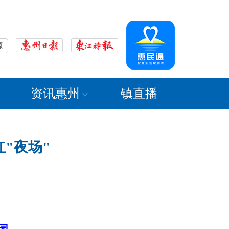
源
资讯惠州
镇直播
红"夜场"