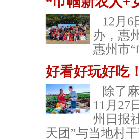
“巾帼新农人+
12月
办，惠
惠州市
好看好玩好吃
除了
11月
州日报
天团”与当地村