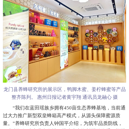
龙门县养蜂研究所的展示区，鸭脚木蜜、姜柠蜂蜜等产品
整齐陈列。 惠州日报记者黄宇翔 通讯员龙融心 摄
“我们在蓝田瑶族乡拥有450亩生态养蜂基地，当前通
过大力推广新型双皇蜂箱高产模式，从源头保障蜜源质
量。”养蜂研究所负责人钟国平介绍，为筑牢品质防线，