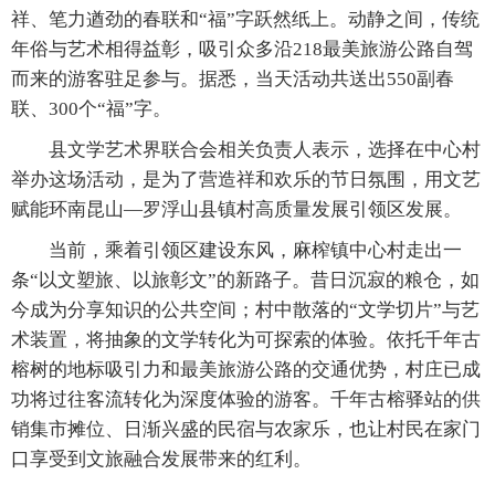
祥、笔力遒劲的春联和“福”字跃然纸上。动静之间，传统
年俗与艺术相得益彰，吸引众多沿218最美旅游公路自驾
而来的游客驻足参与。据悉，当天活动共送出550副春
联、300个“福”字。
县文学艺术界联合会相关负责人表示，选择在中心村
举办这场活动，是为了营造祥和欢乐的节日氛围，用文艺
赋能环南昆山—罗浮山县镇村高质量发展引领区发展。
当前，乘着引领区建设东风，麻榨镇中心村走出一
条“以文塑旅、以旅彰文”的新路子。昔日沉寂的粮仓，如
今成为分享知识的公共空间；村中散落的“文学切片”与艺
术装置，将抽象的文学转化为可探索的体验。依托千年古
榕树的地标吸引力和最美旅游公路的交通优势，村庄已成
功将过往客流转化为深度体验的游客。千年古榕驿站的供
销集市摊位、日渐兴盛的民宿与农家乐，也让村民在家门
口享受到文旅融合发展带来的红利。