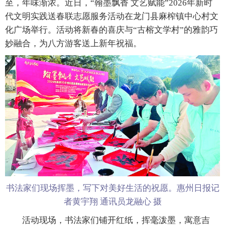
至，年味渐浓。近日，“翰墨飘香 文艺赋能”2026年新时
代文明实践送春联志愿服务活动在龙门县麻榨镇中心村文
化广场举行。活动将新春的喜庆与“古榕文学村”的雅韵巧
妙融合，为八方游客送上新年祝福。
书法家们现场挥墨，写下对美好生活的祝愿。惠州日报记
者黄宇翔 通讯员龙融心 摄
活动现场，书法家们铺开红纸，挥毫泼墨，寓意吉