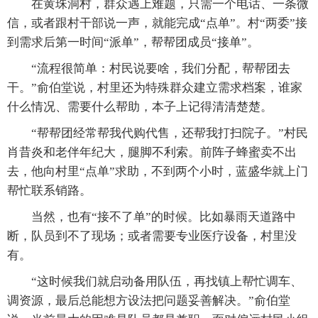
在黄珠洞村，群众遇上难题，只需一个电话、一条微
信，或者跟村干部说一声，就能完成“点单”。村“两委”接
到需求后第一时间“派单”，帮帮团成员“接单”。
“流程很简单：村民说要啥，我们分配，帮帮团去
干。”俞伯堂说，村里还为特殊群众建立需求档案，谁家
什么情况、需要什么帮助，本子上记得清清楚楚。
“帮帮团经常帮我代购代售，还帮我打扫院子。”村民
肖昔炎和老伴年纪大，腿脚不利索。前阵子蜂蜜卖不出
去，他向村里“点单”求助，不到两个小时，蓝盛华就上门
帮忙联系销路。
当然，也有“接不了单”的时候。比如暴雨天道路中
断，队员到不了现场；或者需要专业医疗设备，村里没
有。
“这时候我们就启动备用队伍，再找镇上帮忙调车、
调资源，最后总能想方设法把问题妥善解决。”俞伯堂