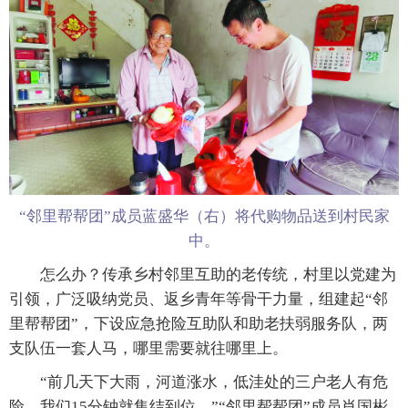
“邻里帮帮团”成员蓝盛华（右）将代购物品送到村民家
中。
怎么办？传承乡村邻里互助的老传统，村里以党建为
引领，广泛吸纳党员、返乡青年等骨干力量，组建起“邻
里帮帮团”，下设应急抢险互助队和助老扶弱服务队，两
支队伍一套人马，哪里需要就往哪里上。
“前几天下大雨，河道涨水，低洼处的三户老人有危
险，我们15分钟就集结到位。”“邻里帮帮团”成员肖国彬