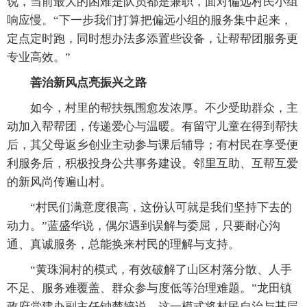
说，当前最大的困难是队员都是兼职，面对偏远村民小组
响应慢。“下一步我们打算把偏远小组的服务集中起来，
定点定时跑，同时想办法多添置些设备，让帮帮团服务更
专业高效。”
善治新风点亮振兴之路
如今，村里的帮扶氛围愈发浓厚。不少受助群众，主
动加入帮帮团，传递爱心与温暖。有留守儿童在得到帮扶
后，其父母返乡创业主动参与课后辅导；有村民在享受便
利服务后，积极投身公共事务建设。邻里互助、互帮互爱
的新风尚传遍山村。
“村民们满意度很高，这份认可就是我们坚持下去的
动力。”蓝盛华说，偶尔遇到误解与委屈，只要耐心沟
通、真诚服务，总能换来村民的理解与支持。
“黄珠洞村的模式，有效破解了山区村落分散、人手
不足、服务难覆盖、群众参与度低等治理难题。”龙田镇
政府党建办副主任钟楚婷说，这一模式将村民自治与基层