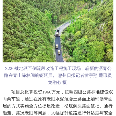
X220线地派至倒流段改造工程施工现场，崭新的沥青公
路在青山绿林间蜿蜒延展。 惠州日报记者黄宇翔 通讯员
龙融心 摄
项目总概算投资1960万元，按照四级公路标准建设双
向两车道，通过在原有老旧水泥混凝土路面上加铺沥青面
层的方式实施全方位提质改造，彻底解决路面破损、通行
颠簸、路况老旧等问题，大幅提升道路通行舒适度与安全