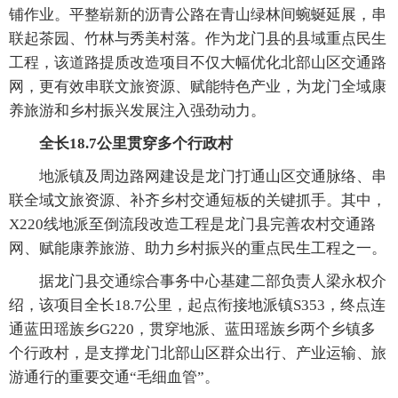
铺作业。平整崭新的沥青公路在青山绿林间蜿蜒延展，串
联起茶园、竹林与秀美村落。作为龙门县的县域重点民生
工程，该道路提质改造项目不仅大幅优化北部山区交通路
网，更有效串联文旅资源、赋能特色产业，为龙门全域康
养旅游和乡村振兴发展注入强劲动力。
全长18.7公里贯穿多个行政村
地派镇及周边路网建设是龙门打通山区交通脉络、串
联全域文旅资源、补齐乡村交通短板的关键抓手。其中，
X220线地派至倒流段改造工程是龙门县完善农村交通路
网、赋能康养旅游、助力乡村振兴的重点民生工程之一。
据龙门县交通综合事务中心基建二部负责人梁永权介
绍，该项目全长18.7公里，起点衔接地派镇S353，终点连
通蓝田瑶族乡G220，贯穿地派、蓝田瑶族乡两个乡镇多
个行政村，是支撑龙门北部山区群众出行、产业运输、旅
游通行的重要交通“毛细血管”。