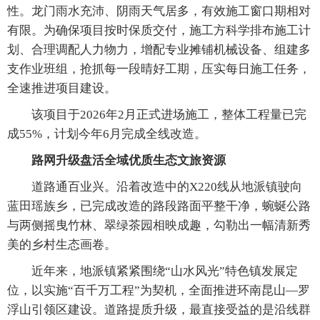
性。龙门雨水充沛、阴雨天气居多，有效施工窗口期相对
有限。为确保项目按时保质交付，施工方科学排布施工计
划、合理调配人力物力，增配专业摊铺机械设备、组建多
支作业班组，抢抓每一段晴好工期，压实每日施工任务，
全速推进项目建设。
该项目于2026年2月正式进场施工，整体工程量已完
成55%，计划今年6月完成全线改造。
路网升级盘活全域优质生态文旅资源
道路通百业兴。沿着改造中的X220线从地派镇驶向
蓝田瑶族乡，已完成改造的路段路面平整干净，蜿蜒公路
与两侧摇曳竹林、翠绿茶园相映成趣，勾勒出一幅清新秀
美的乡村生态画卷。
近年来，地派镇紧紧围绕“山水风光”特色镇发展定
位，以实施“百千万工程”为契机，全面推进环南昆山—罗
浮山引领区建设。道路提质升级，最直接受益的是沿线群