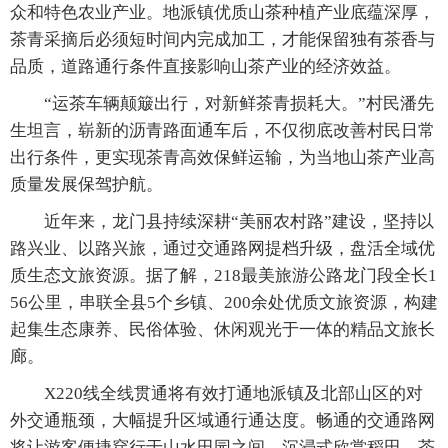
众和特色农业产业。地派镇优质山茶种植产业底蕴深厚，
茶青采摘后必须短时间内完成加工，才能保留独有茶香与
品质，道路通行条件直接影响山茶产业的经济效益。
“运茶车辆颠簸出行，对新鲜茶青损耗大。”村民潘先
生坦言，崭新的沥青路面通车后，不仅彻底改善村民日常
出行条件，更实现茶青高效保鲜运输，为当地山茶产业高
质量发展保驾护航。
近年来，龙门县持续深耕“美丽农村路”建设，坚持以
路兴业、以路兴旅，通过交通路网提档升级，盘活全域优
质生态文旅资源。据了解，218最美旅游公路龙门段全长1
56公里，串联全县5个乡镇、200余处优质文旅资源，构建
起集生态康养、民俗体验、休闲观光于一体的精品文旅长
廊。
X220线全线贯通将有效打通地派镇及北部山区的对
外交通瓶颈，大幅提升区域通行通达度。畅通的交通路网
将让游客便捷穿行于山水田园之间，沉浸式欣赏稻田、茶