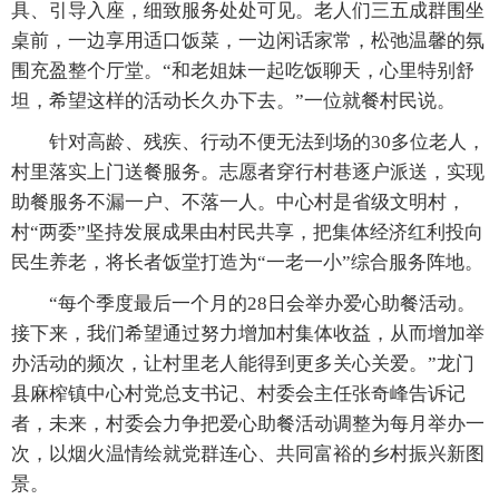
具、引导入座，细致服务处处可见。老人们三五成群围坐
桌前，一边享用适口饭菜，一边闲话家常，松弛温馨的氛
围充盈整个厅堂。“和老姐妹一起吃饭聊天，心里特别舒
坦，希望这样的活动长久办下去。”一位就餐村民说。
针对高龄、残疾、行动不便无法到场的30多位老人，
村里落实上门送餐服务。志愿者穿行村巷逐户派送，实现
助餐服务不漏一户、不落一人。中心村是省级文明村，
村“两委”坚持发展成果由村民共享，把集体经济红利投向
民生养老，将长者饭堂打造为“一老一小”综合服务阵地。
“每个季度最后一个月的28日会举办爱心助餐活动。
接下来，我们希望通过努力增加村集体收益，从而增加举
办活动的频次，让村里老人能得到更多关心关爱。”龙门
县麻榨镇中心村党总支书记、村委会主任张奇峰告诉记
者，未来，村委会力争把爱心助餐活动调整为每月举办一
次，以烟火温情绘就党群连心、共同富裕的乡村振兴新图
景。