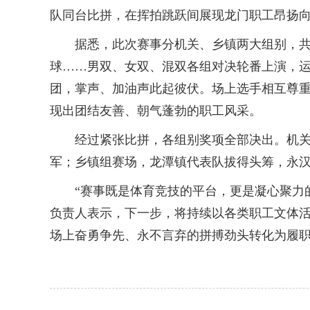
队同台比拼，在挥拍跳跃间展现龙门职工昂扬
据悉，此次赛事分机关、乡镇两大组别，共吸
球……男双、女双、混双各组对决轮番上演，
团，掌声、加油声此起彼伏。场上选手相互尊重
现出团结友善、朝气蓬勃的职工风采。
经过紧张比拼，各组别奖项全部决出。机关组
军；乡镇组赛场，龙潭镇代表队拔得头筹，永
“赛事既是体育竞技的平台，更是凝心聚力的
负责人表示，下一步，将持续以各类职工文体
场上奋勇争先、永不言弃的拼搏劲头转化为履