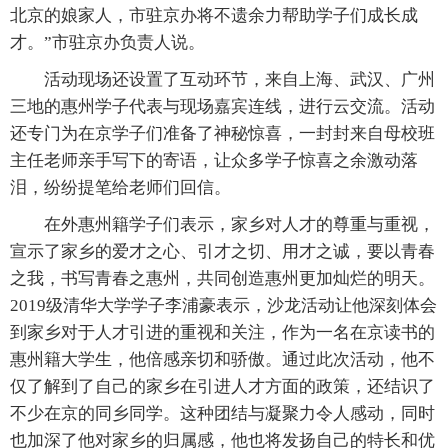
北京的娘家人，市驻京办将不遗余力帮助学子们成长成
才。”市驻京办负责人说。
活动现场还设置了互动环节，来自上海、武汉、广州
三地的惠州学子代表与现场嘉宾连线，进行云交流。活动
还专门为在京学子们准备了神秘惊喜，一封封来自母校班
主任老师亲手写下的寄语，让众多学子惊喜之余激动落
泪，纷纷提笔给老师们回信。
在外惠州籍学子们表示，家乡对人才的尊重与重视，
宣示了家乡的爱才之心、引才之切、用才之诚，要以青春
之我，书写青春之惠州，共同创造惠州更加灿烂的明天。
2019级清华大学学子李浦豪表示，沙龙活动让他深刻体会
到家乡对于人才引进的重视和关注，作为一名在京读书的
惠州籍大学生，他倍感亲切和骄傲。通过此次活动，他不
仅了解到了自己的家乡在引进人才方面的政策，还结识了
不少在京的同乡同学。这种团结与凝聚力令人感动，同时
也加深了他对家乡的归属感，他也将发扬自己的特长和优