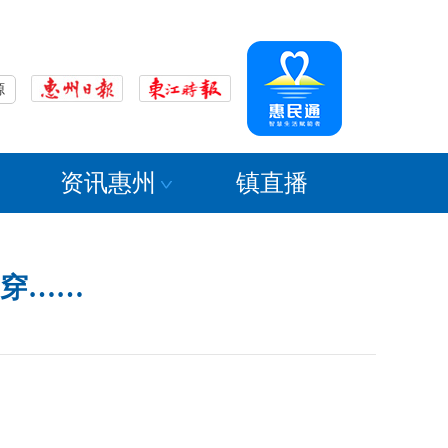
源
资讯惠州
镇直播
穿……