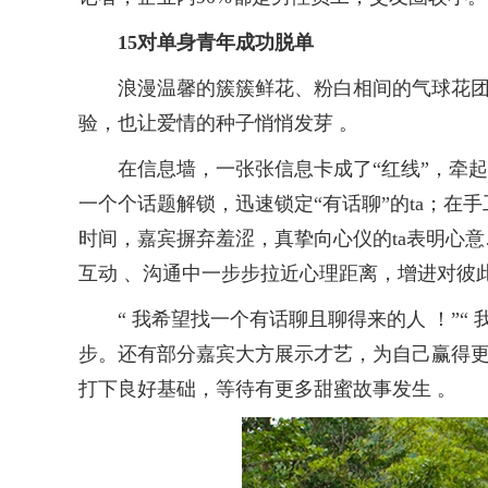
15对单身青年成功脱单
浪漫温馨的簇簇鲜花、粉白相间的气球花团、
验，也让爱情的种子悄悄发芽 。
在信息墙，一张张信息卡成了“红线”，牵起
一个个话题解锁，迅速锁定“有话聊”的ta；
时间，嘉宾摒弃羞涩，真挚向心仪的ta表明心
互动 、沟通中一步步拉近心理距离，增进对彼
“ 我希望找一个有话聊且聊得来的人 ！”“
步。还有部分嘉宾大方展示才艺，为自己赢得更
打下良好基础，等待有更多甜蜜故事发生 。