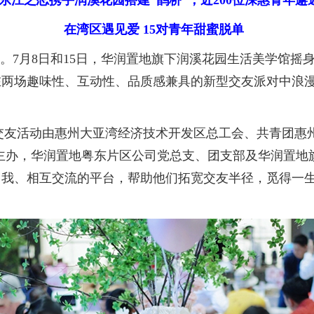
·东江之恋携手润溪花园搭建“鹊桥”，近200位深惠青年邂
在湾区遇见爱 15对青年甜蜜脱单
7月8日和15日，华润置地旗下润溪花园生活美学馆摇身一
两场趣味性、互动性、品质感兼具的新型交友派对中浪漫
才交友活动由惠州大亚湾经济技术开发区总工会、共青团惠
主办，华润置地粤东片区公司党总支、团支部及华润置地
自我、相互交流的平台，帮助他们拓宽交友半径，觅得一