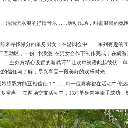
涓涓流水般的抒情音乐……活动现场，甜蜜浪漫的氛围
前来寻找缘分的单身男女；在游园会中，一系列有趣的互
在手工互动区，一份“小浪漫”在男女合作下制作完成；在桌
意……主办方精心设置的游戏环节让欢声笑语此起彼伏，
此的信任与了解，尽兴享受一段美好的欢乐时光 。
 我希望双方能互相信任！”……每一位嘉宾都在活动中传
多掌声 。在两场交友活动中，15对单身青年牵手成功