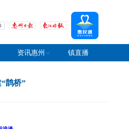
源
资讯惠州
镇直播
“鹊桥”