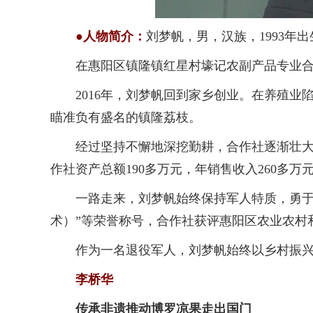
●人物简介：
刘梦帆，男，汉族，1993年出
在惠阳区镇隆镇红星村壕记农副产品专业合作
2016年，刘梦帆回到家乡创业。在养殖业陷
瞄准负有盛名的镇隆荔枝。
经过坚持不懈地深挖勤耕，合作社逐渐壮大，
作社资产总额190多万元，年销售收入260多
一路走来，刘梦帆始终保持军人特质，勇于担
术）”等荣誉称号，合作社获评惠阳区农业农村和
作为一名退役军人，刘梦帆始终以乡村振兴
李桥华
传承非遗推动博罗凉果走出国门