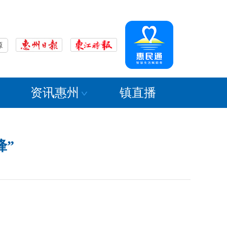
源
资讯惠州
镇直播
锋”