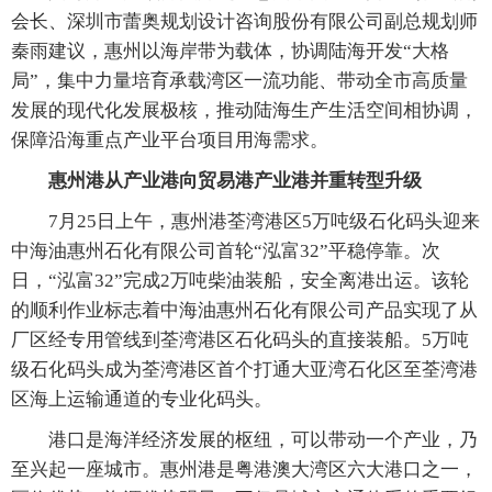
会长、深圳市蕾奥规划设计咨询股份有限公司副总规划师
秦雨建议，惠州以海岸带为载体，协调陆海开发“大格
局”，集中力量培育承载湾区一流功能、带动全市高质量
发展的现代化发展极核，推动陆海生产生活空间相协调，
保障沿海重点产业平台项目用海需求。
惠州港从产业港向贸易港产业港并重转型升级
7月25日上午，惠州港荃湾港区5万吨级石化码头迎来
中海油惠州石化有限公司首轮“泓富32”平稳停靠。次
日，“泓富32”完成2万吨柴油装船，安全离港出运。该轮
的顺利作业标志着中海油惠州石化有限公司产品实现了从
厂区经专用管线到荃湾港区石化码头的直接装船。5万吨
级石化码头成为荃湾港区首个打通大亚湾石化区至荃湾港
区海上运输通道的专业化码头。
港口是海洋经济发展的枢纽，可以带动一个产业，乃
至兴起一座城市。惠州港是粤港澳大湾区六大港口之一，