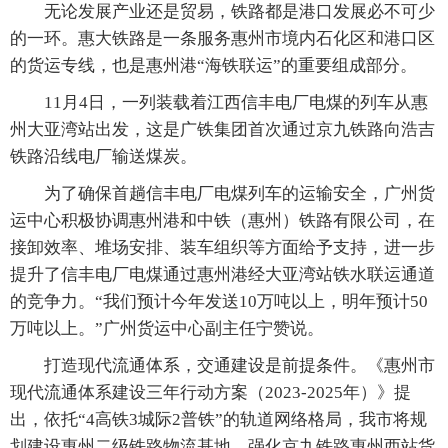
无论发展产业还是贸易，铁路都是港口发展必不可少
的一环。惠大铁路是一条服务惠州市境内石化区和港口区
的货运专线，也是惠州港“海铁联运”的重要组成部分。
11月4日，一列装载着江西信丰电厂电煤的列车从惠
州大亚湾站出发，这是广铁集团首次通过京九铁路向浩吉
铁路沿线电厂输送煤炭。
为了确保首趟信丰电厂电煤列车的运输安全，广州货
运中心积极协调惠州港和中铁（惠州）铁路有限公司，在
接卸效率、堆场安排、装车组织等方面给予支持，进一步
提升了信丰电厂电煤通过惠州港经大亚湾站铁水联运通道
的竞争力。“我们预计今年发送10万吨以上，明年预计50
万吨以上。”广州货运中心副主任宁赞说。
打造现代流通体系，交通建设是前提条件。《惠州市
现代流通体系建设三年行动方案（2023-2025年）》提
出，依托“4高铁3城际2普铁”的轨道网络格局，我市将规
划建设惠州二级铁路物流基地，强化京九铁路惠州西站货