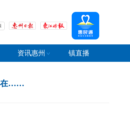
源
资讯惠州
镇直播
在……