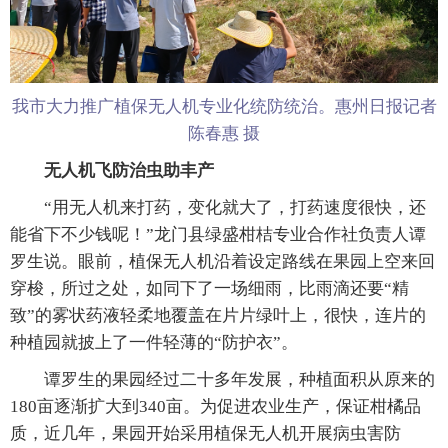
我市大力推广植保无人机专业化统防统治。惠州日报记者
陈春惠 摄
无人机飞防治虫助丰产
“用无人机来打药，变化就大了，打药速度很快，还
能省下不少钱呢！”龙门县绿盛柑桔专业合作社负责人谭
罗生说。眼前，植保无人机沿着设定路线在果园上空来回
穿梭，所过之处，如同下了一场细雨，比雨滴还要“精
致”的雾状药液轻柔地覆盖在片片绿叶上，很快，连片的
种植园就披上了一件轻薄的“防护衣”。
谭罗生的果园经过二十多年发展，种植面积从原来的
180亩逐渐扩大到340亩。为促进农业生产，保证柑橘品
质，近几年，果园开始采用植保无人机开展病虫害防