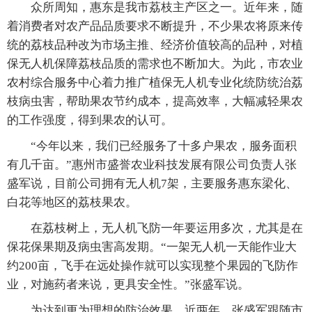
众所周知，惠东是我市荔枝主产区之一。近年来，随
着消费者对农产品品质要求不断提升，不少果农将原来传
统的荔枝品种改为市场主推、经济价值较高的品种，对植
保无人机保障荔枝品质的需求也不断加大。为此，市农业
农村综合服务中心着力推广植保无人机专业化统防统治荔
枝病虫害，帮助果农节约成本，提高效率，大幅减轻果农
的工作强度，得到果农的认可。
“今年以来，我们已经服务了十多户果农，服务面积
有几千亩。”惠州市盛誉农业科技发展有限公司负责人张
盛军说，目前公司拥有无人机7架，主要服务惠东梁化、
白花等地区的荔枝果农。
在荔枝树上，无人机飞防一年要运用多次，尤其是在
保花保果期及病虫害高发期。“一架无人机一天能作业大
约200亩，飞手在远处操作就可以实现整个果园的飞防作
业，对施药者来说，更具安全性。”张盛军说。
为达到更为理想的防治效果，近两年，张盛军跟随市