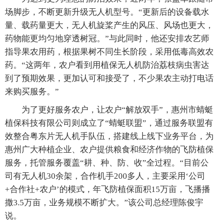
场脚步，不断更新升级无人机型号。“更新后的设备载水
量、载药量更大，无人机旋桨产生的风压、风场也更大，
药物能更均匀地穿透树冠。”与此同时，他还安排农艺师
指导果农用药，根据果树不同生长阶段，采用低毒高效农
药。“这两年，农户看到用植保无人机防治荔枝病虫害达
到了预期效果，更加认可和接受了，不少果农主动打电话
来购买服务。”
为了更好服务农户，让农户“解放双手”，惠州市蜻蜓
植保科技有限公司则成立了“蜻蜓联盟”，通过服务联盟有
效整合粤东片无人机手队伍，搭建线上线下业务平台，为
惠州广大种植企业、农户提供粮食和经济作物的飞防植保
服务，托管服务覆盖“耕、种、防、收”全过程。“目前公
司有无人机30余架，合作机手200多人，主要采用‘公司
+合作社+农户’的模式，年飞防植保面积15万亩，飞播播
撒3.5万亩，业务规模不断扩大。”该公司总经理陈俊宇
说。