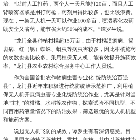
治。“以前人工打药，两个人一天只能打20亩，而且人工
背喷雾器或是用打药枪，药剂用得比较多，也比较浪费。
现在，一架无人机一天可以作业100多亩，喷洒雾化农药
既安全又省药，能节省大约50%的成本。”谭罗生说。
“龙门全县种植柑橘超15万亩，由于柑橘溃疡病、褐
斑病、红（锈）蜘蛛、蚜虫等病虫害较多，因此柑橘施药
的次数也会比较多。采用植保无人机，能有效提升施药效
率。”龙门县农业农村综合服务中心工作人员说。
作为全国首批农作物病虫害专业化“统防统治百强
县”，龙门县近年来积极进行统防统治示范推广，利用植
保无人机开展病虫害专业化统防统治作业，尤其是针对当
地“主打”的柑橘、水稻等农作物，探索试验不同机型、不
同亩用药液量情况下的防治效果，筛选最优的无人机机型
和施药方案。
说起无人机飞防的成效，谭罗生有着深切感受。目
前，果园内种植了茶枝柑、贡柑、年桔，其中以茶枝柑为