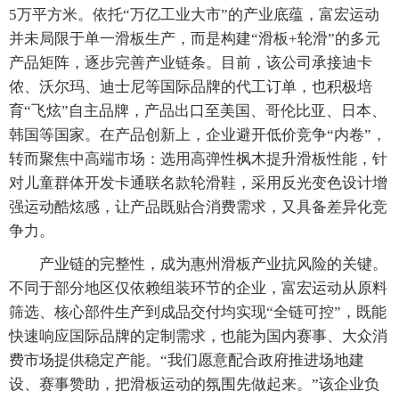
5万平方米。依托“万亿工业大市”的产业底蕴，富宏运动
并未局限于单一滑板生产，而是构建“滑板+轮滑”的多元
产品矩阵，逐步完善产业链条。目前，该公司承接迪卡
侬、沃尔玛、迪士尼等国际品牌的代工订单，也积极培
育“飞炫”自主品牌，产品出口至美国、哥伦比亚、日本、
韩国等国家。在产品创新上，企业避开低价竞争“内卷”，
转而聚焦中高端市场：选用高弹性枫木提升滑板性能，针
对儿童群体开发卡通联名款轮滑鞋，采用反光变色设计增
强运动酷炫感，让产品既贴合消费需求，又具备差异化竞
争力。
产业链的完整性，成为惠州滑板产业抗风险的关键。
不同于部分地区仅依赖组装环节的企业，富宏运动从原料
筛选、核心部件生产到成品交付均实现“全链可控”，既能
快速响应国际品牌的定制需求，也能为国内赛事、大众消
费市场提供稳定产能。“我们愿意配合政府推进场地建
设、赛事赞助，把滑板运动的氛围先做起来。”该企业负