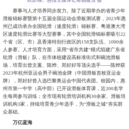
跃阶梯。惠报全媒体记者杨建业 摄
赛事与人才培养同步发力。除了近期举办的省青少年
滑板锦标赛暨第十五届全国运动会滑板测试赛，2023年惠
州已成功承办全国轮滑（速度轮滑）锦标赛、粤港澳大湾
区速度轮滑比赛等大型赛事，其中全国轮滑锦标赛吸引22
个省（区、市）及香港特别行政区的158支队伍、1000余
人参赛。人才培育方面，采用“省市共建”模式组建广东省
轮滑（滑板）队，在市体校建设高标准街式和碗池滑板
场，培育出曾文蕙、陈烨、郑好好等顶尖选手——陈烨获
2023年杭州亚运会男子碗池金牌（中国滑板首枚亚运金
牌），郑好好曾入选巴黎奥运会中国代表团。校园内，惠
州市第一中学（高中部）已开设滑板体育课，近200名学
生每周参与训练；全市现有轮滑培训机构30余家、滑板培
训机构3家，持续培育青少年选手，为“滑板之城”夯实群
众基础。
万亿蓝海