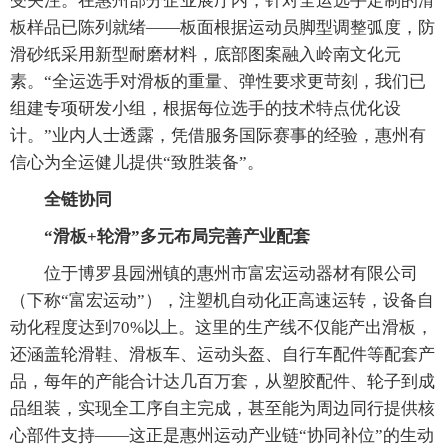
受关注。在惠州部分企业展厅内，针对全运选手定制的滑
板样品已陈列就绪——板面根据运动员脚型调整弧度，防
滑砂纸采用新型耐磨材料，底部图案融入岭南文化元
素。“全运选手对滑板的重量、弹性要求更苛刻，我们已
组建专项研发小组，根据每位选手的技术特点优化设
计。”业内人士透露，凭借服务国际赛事的经验，惠州有
信心为全运健儿提供“致胜装备”。
全链协同
“滑板+轮滑”多元布局完善产业配套
位于博罗县园洲镇的惠州市富宏运动器材有限公司
（下称“富宏运动”），注塑机自动化正高速运转，设备自
动化程度达到70%以上。这里的生产线不仅能产出滑板，
还涵盖轮滑鞋、滑板车、运动头盔、自行车配件等配套产
品，每年的产能合计达几百万套，从塑胶配件、轮子到成
品组装，实现全工序自主完成，甚至能为周边同行提供核
心部件支持——这正是惠州运动产业链“协同补位”的生动