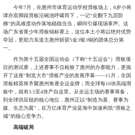
今年7月，在惠州市体育运动学校滑板场上，8岁小将
谭亦宸脚踩滑板沿碗池呼啸而下，一记“尖翻下九层阶
梯”的高难度动作落地稳稳当当，瞬间引爆现场掌声。这
场广东省青少年滑板锦标赛上，这位本土小将以绝对优势
夺冠，更助力东道主惠州斩获5金3银3铜的团体总分第
一。
作为第十五届全国运动会（下称“十五运会”）滑板项
目的测试赛，上述赛事不仅检验了惠州的办赛能力，更揭
开了这座“制造大市”滑板产业的发展序幕——11月，全国
滑板精英将齐聚惠州角逐全运金牌；而全球每10块高端滑
板中，就有3.5至4块产自这里。从全运主场的赛事筹备，
到全球供应链的核心地位，惠州正以“制造为基、赛事为
媒、生态为翼”，在万亿体育产业蓝海中加速构筑“滑板之
城”的核心竞争力。
高端破局