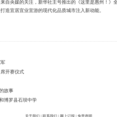
自央媒的关注，新华社主号推出的《这里是惠州！》全
为打造宜居宜业宜游的现代化品质城市注入新动能。
冠军
出席开赛仪式
的故事
学和博罗县石坝中学
关于我们
|
联系我们
|
网上订报
|
免责声明