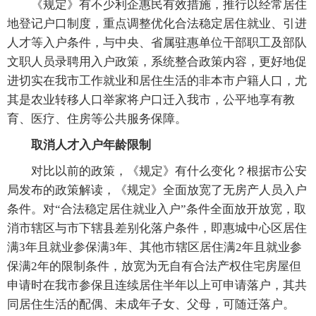
《规定》有不少利企惠民有效措施，推行以经常居住
地登记户口制度，重点调整优化合法稳定居住就业、引进
人才等入户条件，与中央、省属驻惠单位干部职工及部队
文职人员录聘用入户政策，系统整合政策内容，更好地促
进切实在我市工作就业和居住生活的非本市户籍人口，尤
其是农业转移人口举家将户口迁入我市，公平地享有教
育、医疗、住房等公共服务保障。
取消人才入户年龄限制
对比以前的政策，《规定》有什么变化？根据市公安
局发布的政策解读，《规定》全面放宽了无房产人员入户
条件。对“合法稳定居住就业入户”条件全面放开放宽，取
消市辖区与市下辖县差别化落户条件，即惠城中心区居住
满3年且就业参保满3年、其他市辖区居住满2年且就业参
保满2年的限制条件，放宽为无自有合法产权住宅房屋但
申请时在我市参保且连续居住半年以上可申请落户，其共
同居住生活的配偶、未成年子女、父母，可随迁落户。