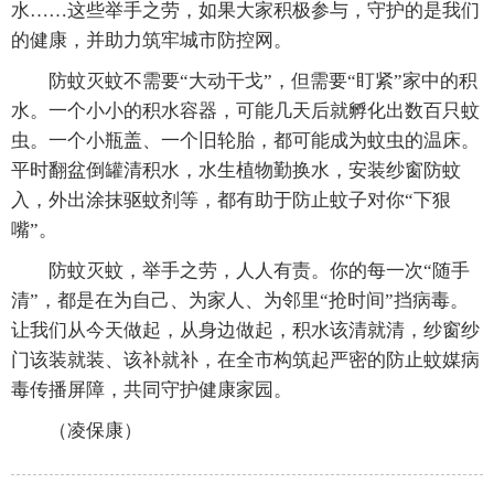
水……这些举手之劳，如果大家积极参与，守护的是我们
的健康，并助力筑牢城市防控网。
防蚊灭蚊不需要“大动干戈”，但需要“盯紧”家中的积
水。一个小小的积水容器，可能几天后就孵化出数百只蚊
虫。一个小瓶盖、一个旧轮胎，都可能成为蚊虫的温床。
平时翻盆倒罐清积水，水生植物勤换水，安装纱窗防蚊
入，外出涂抹驱蚊剂等，都有助于防止蚊子对你“下狠
嘴”。
防蚊灭蚊，举手之劳，人人有责。你的每一次“随手
清”，都是在为自己、为家人、为邻里“抢时间”挡病毒。
让我们从今天做起，从身边做起，积水该清就清，纱窗纱
门该装就装、该补就补，在全市构筑起严密的防止蚊媒病
毒传播屏障，共同守护健康家园。
（凌保康）