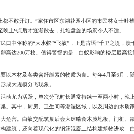
都不敢开灯。”家住市区东湖花园小区的市民林女士吐槽
至晚上9点后才逐渐散去，扎堆盘旋的场景令人不适。
中俗称的“大水蚁”“飞蚁”，正是古语“千里之堤，溃于
高达200万枚。值得警惕的是，白蚁影响的楼层最高接近
以木材及各类含纤维素的物质为食。每年4月至6月，随
，形成大规模分飞现象。
动尤为活跃，单次分飞时长通常持续一至两小时，晚上
筑巢。其中，厨房、卫生间等潮湿区域，以及周边的木质
危害。白蚁交配筑巢后会大肆啃食木质地板、门框、踢
结构建筑，还向着现代化的钢筋混凝土结构建筑物进攻。