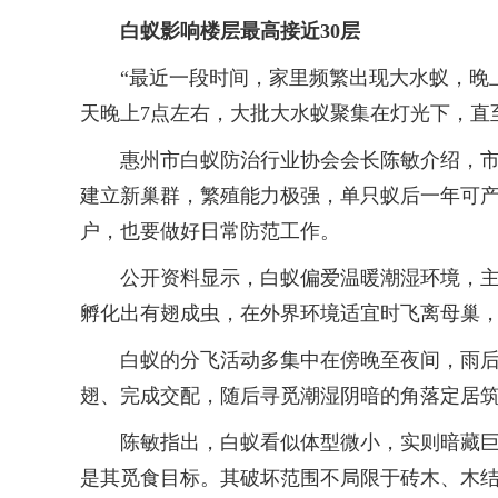
白蚁影响楼层最高接近30层
“最近一段时间，家里频繁出现大水蚁，晚上
天晚上7点左右，大批大水蚁聚集在灯光下，直
惠州市白蚁防治行业协会会长陈敏介绍，市民口
建立新巢群，繁殖能力极强，单只蚁后一年可产卵
户，也要做好日常防范工作。
公开资料显示，白蚁偏爱温暖潮湿环境，主要
孵化出有翅成虫，在外界环境适宜时飞离母巢
白蚁的分飞活动多集中在傍晚至夜间，雨后活
翅、完成交配，随后寻觅潮湿阴暗的角落定居
陈敏指出，白蚁看似体型微小，实则暗藏巨大
是其觅食目标。其破坏范围不局限于砖木、木