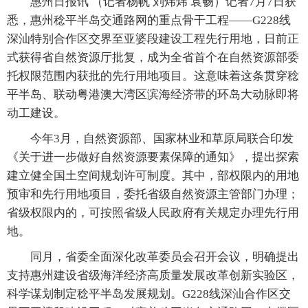
惠州日报讯 （记者杨帆 刘炜炜 袁畅）记者7月7日获
悉，惠州稔平半岛交通路网的重点骨干工程——G228线
深汕特别合作区交界至亚婆段建设工程先行用地，日前正
式获得省自然资源厅批复，成为全省首个在自然资源部委
托权限范围内获批的先行用地项目。这意味着这条贯穿稔
平半岛、联动粤港澳大湾区滨海经济带的环岛大动脉即将
动工建设。
今年3月，自然资源部、国家林业和草原局联合印发
《关于进一步做好自然资源要素保障的通知》，提出探索
建立健全国土空间规划许可制度。其中，部权限内的用地
预审和先行用地项目，委托省级自然资源主管部门办理；
省级权限内的，可按照省级人民政府有关规定办理先行用
地。
同月，省委全面深化改革委员会召开会议，明确提出
支持惠州建设省级海洋经济高质量发展改革创新实验区，
科学谋划制定稔平半岛发展规划。G228线深汕合作区交