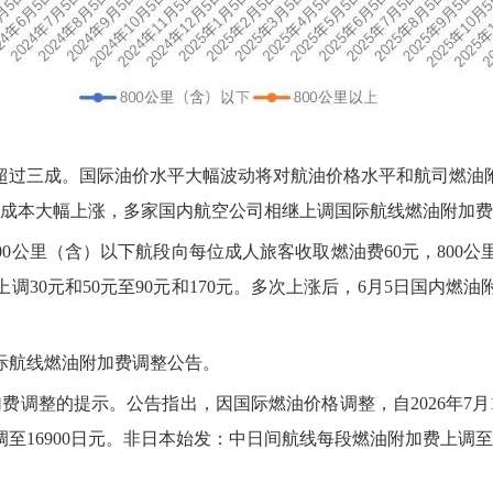
超过三成。国际油价水平大幅波动将对航油价格水平和航司燃油
油成本大幅上涨，多家国内航空公司相继上调国际航线燃油附加
00公里（含）以下航段向每位成人旅客收取燃油费60元，800公
0元和50元至90元和170元。多次上涨后，6月5日国内燃油
际航线燃油附加费调整公告。
加费调整的提示。公告指出，因国际燃油价格调整，自2026年7
至16900日元。非日本始发：中日间航线每段燃油附加费上调至