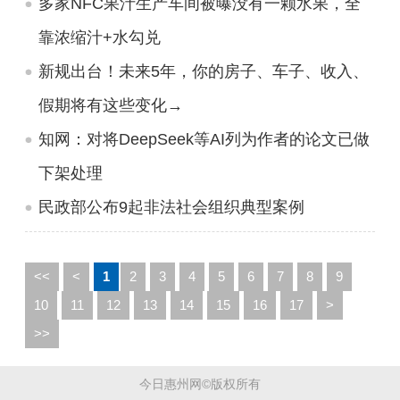
多家NFC果汁生产车间被曝没有一颗水果，全
靠浓缩汁+水勾兑
新规出台！未来5年，你的房子、车子、收入、
假期将有这些变化→
知网：对将DeepSeek等AI列为作者的论文已做
下架处理
民政部公布9起非法社会组织典型案例
<<
<
1
2
3
4
5
6
7
8
9
10
11
12
13
14
15
16
17
>
>>
今日惠州网©版权所有