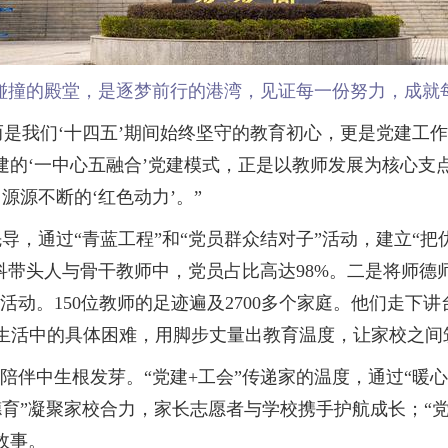
碰撞的殿堂，是逐梦前行的港湾，见证每一份努力，成就
是我们‘十四五’期间始终坚守的教育初心，更是党建工作
建的‘一中心五融合’党建模式，正是以教师发展为核心支
源不断的‘红色动力’。”
通过“青蓝工程”和“党员群众结对子”活动，建立“把
学科带头人与骨干教师中，党员占比高达98%。二是将师
活动。150位教师的足迹遍及2700多个家庭。他们走
与生活中的具体困难，用脚步丈量出教育温度，让家校之
伴中生根发芽。“党建+工会”传递家的温度，通过“暖心之
德育”凝聚家校合力，家长志愿者与学校携手护航成长；“
故事。