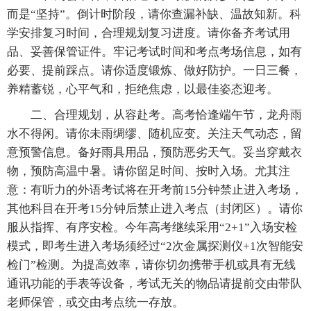
而是“坚持”。倒计时阶段，请你查漏补缺、温故知新。科
学安排复习时间，合理规划复习进度。请你备齐考试用
品、妥善保管证件。牢记考试时间和考点考场信息，如有
必要、提前踩点。请你适度锻炼、做好防护。一日三餐，
养精蓄锐，心平气和，拒绝焦虑，以最佳姿态迎考。
二、合理规划，从容赴考。高考恰逢端午节，龙舟雨
水不得闲。请你未雨绸缪、随机应变。关注天气动态，留
意预警信息。备好雨具用品，预防恶劣天气。妥当穿戴衣
物，预防高温中暑。请你留足时间、按时入场。尤其注
意：有听力的外语考试将在开考前15分钟禁止进入考场，
其他科目在开考15分钟后禁止进入考点（封闭区）。请你
服从指挥、有序安检。今年高考继续采用“2+1”入场安检
模式，即考生进入考场须经过“2次金属探测仪+1次智能安
检门”检测。为提高效率，请你切勿携带手机或具有无线
通讯功能的手表等设备，考试无关的物品请提前交由带队
老师保管，或交由考点统一存放。