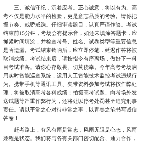
三、诚信守纪，沉着应考。正心诚意，将以有为。高
考不仅是能力水平的检验，更是意志品质的考验。请你把
握节奏、戒骄戒躁。仔细审读题目，认真严谨作答。考试
结束前15分钟，考场会有提示音，如还未填涂答题卡，应
抓紧时间填涂，并检查考号、姓名、试卷类型等重要信息
是否遗漏。考试结束铃响后，应立即停笔，延迟作答将被
取消成绩。考试结束后，请按指令有序离场，做好下一科
目考试准备。请你心存敬畏、切莫侥幸。今年高考考场启
用实时智能巡查系统，运用人工智能技术监控考试违规行
为。携带手机等通讯工具、夹带资料参加考试将按作弊处
理，将被取消高考各科成绩；拍摄高考试题、向考场外发
送试题等严重作弊行为，还将处以停考处罚甚至追究刑事
责任。请以平常之心对待非常之事，以青春之笔书写诚信
答卷！
赶考路上，有风有雨是常态，风雨无阻是心态，风雨
兼程是状态。我们将与各有关部门密切配合、通力合作，