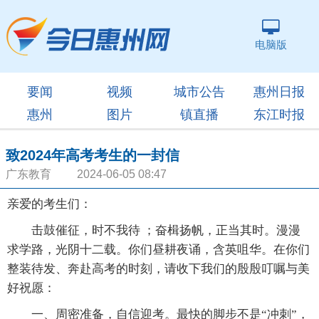
电脑版
要闻
视频
城市公告
惠州日报
惠州
图片
镇直播
东江时报
致2024年高考考生的一封信
广东教育 2024-06-05 08:47
亲爱的考生们：
击鼓催征，时不我待 ；奋楫扬帆，正当其时。漫漫
求学路，光阴十二载。你们昼耕夜诵，含英咀华。在你们
整装待发、奔赴高考的时刻，请收下我们的殷殷叮嘱与美
好祝愿：
一、周密准备，自信迎考。最快的脚步不是“冲刺”，