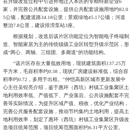
在升级改造过程中引进外地迁入本区的专精特新企业6
家，并完善公共配套设施，提供公共配套设施用地约82.0
5公顷，配建道路34.18公里；景观绿地45.17公顷；河道
整治7.8公里，建设排涝泵站3座。
根据规划，改造后该片区功能定位为智能电子终端制
造、智能家居为主的传统镇级工业区转型升级示范区，形
成“两心、两轴、三组团、多廊道”的功能结构。
“该片区存在大量低效用地，现状建筑面积137.25万
平方米，毛容积率约0.38，现状厂房建设标准低，综合容
积率约0.72，多用于出租。”仲恺高新区城市更新发展中
心主任吴锃亮介绍，鉴于惠环（西坑）村镇工业集聚区土
地利用效率低、产值低下、产业落后、公共设施配套不完
善等实际情况，为提升区域产值、税收，优化产业结构，
完善公共服务配套设施，推动节约集约土地利用，提高土
地利用效率，划定了惠环（西坑）村镇工业集聚区升级改
造项目统筹范围，项目统筹范围面积约6.31平方公里。