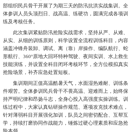
部组织民兵骨干开展了为期三天的防汛抗洪实战集训。全
体参训人员头顶烈日、战高温、练硬功，圆满完成各项训
练及考核任务。
此次集训紧贴防汛抢险实战需求，坚持从严、从难、
从实、从细的训练原则，科学设置全流程训练科目，内容
涵盖冲锋舟装卸、调试、离（靠）岸操作、编队航行、蛇
形航行、360°原地大回环特种驾驶、夜间实训、水上救生
技能演练，并设置全科目闭环考核环节，全方位模拟真实
抢险场景，补齐应急处置短板。
集训期间正值高温酷暑天气，水面湿热难耐、训练条
件艰苦。全体参训民兵骨干不畏高温、迎难而上，始终保
持严明纪律和昂扬斗志，全身心投入高强度实操训练。训
练过程中，大家认真钻研操作规范、逐项攻克技术难点，
针对薄弱科目开展强化加训，队员之间密切配合、互帮互
学，持续打磨协同作战能力，锤炼过硬心理素质和应急抢
险本领。