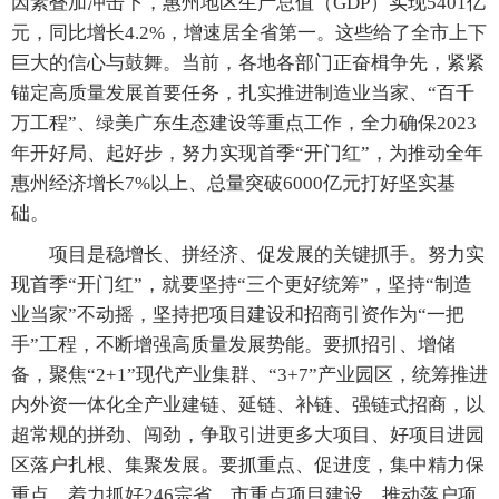
因素叠加冲击下，惠州地区生产总值（GDP）实现5401亿
元，同比增长4.2%，增速居全省第一。这些给了全市上下
巨大的信心与鼓舞。当前，各地各部门正奋楫争先，紧紧
锚定高质量发展首要任务，扎实推进制造业当家、“百千
万工程”、绿美广东生态建设等重点工作，全力确保2023
年开好局、起好步，努力实现首季“开门红”，为推动全年
惠州经济增长7%以上、总量突破6000亿元打好坚实基
础。
项目是稳增长、拼经济、促发展的关键抓手。努力实
现首季“开门红”，就要坚持“三个更好统筹”，坚持“制造
业当家”不动摇，坚持把项目建设和招商引资作为“一把
手”工程，不断增强高质量发展势能。要抓招引、增储
备，聚焦“2+1”现代产业集群、“3+7”产业园区，统筹推进
内外资一体化全产业建链、延链、补链、强链式招商，以
超常规的拼劲、闯劲，争取引进更多大项目、好项目进园
区落户扎根、集聚发展。要抓重点、促进度，集中精力保
重点，着力抓好246宗省、市重点项目建设，推动落户项