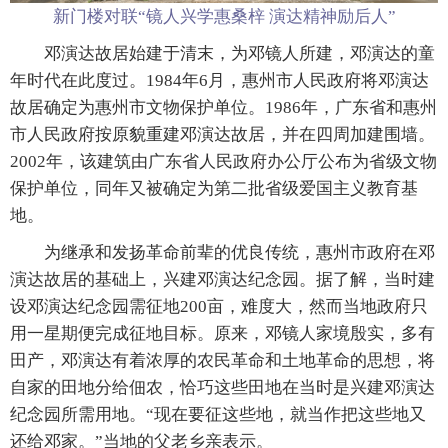
新门楼对联“镜人兴学惠桑梓 演达精神励后人”
邓演达故居始建于清末，为邓镜人所建，邓演达的童
年时代在此度过。1984年6月，惠州市人民政府将邓演达
故居确定为惠州市文物保护单位。1986年，广东省和惠州
市人民政府按原貌重建邓演达故居，并在四周加建围墙。
2002年，该建筑由广东省人民政府办公厅公布为省级文物
保护单位，同年又被确定为第二批省级爱国主义教育基
地。
为继承和发扬革命前辈的优良传统，惠州市政府在邓
演达故居的基础上，兴建邓演达纪念园。据了解，当时建
设邓演达纪念园需征地200亩，难度大，然而当地政府只
用一星期便完成征地目标。原来，邓镜人家境殷实，多有
田产，邓演达有着浓厚的农民革命和土地革命的思想，将
自家的田地分给佃农，恰巧这些田地在当时是兴建邓演达
纪念园所需用地。“现在要征这些地，就当作把这些地又
还给邓家。”当地的父老乡亲表示。