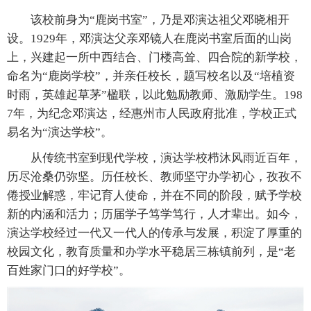
该校前身为“鹿岗书室”，乃是邓演达祖父邓晓相开
设。1929年，邓演达父亲邓镜人在鹿岗书室后面的山岗
上，兴建起一所中西结合、门楼高耸、四合院的新学校，
命名为“鹿岗学校”，并亲任校长，题写校名以及“培植资
时雨，英雄起草茅”楹联，以此勉励教师、激励学生。198
7年，为纪念邓演达，经惠州市人民政府批准，学校正式
易名为“演达学校”。
从传统书室到现代学校，演达学校栉沐风雨近百年，
历尽沧桑仍弥坚。历任校长、教师坚守办学初心，孜孜不
倦授业解惑，牢记育人使命，并在不同的阶段，赋予学校
新的内涵和活力；历届学子笃学笃行，人才辈出。如今，
演达学校经过一代又一代人的传承与发展，积淀了厚重的
校园文化，教育质量和办学水平稳居三栋镇前列，是“老
百姓家门口的好学校”。