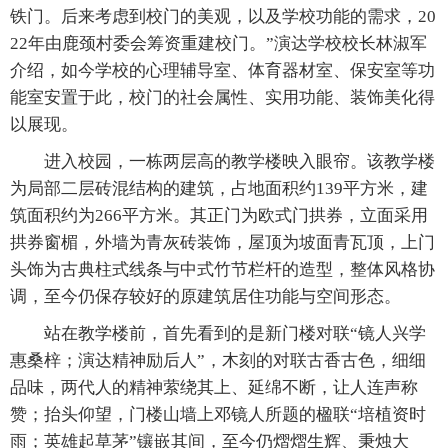
铁门。后来考虑到校门的美观，以及学校功能的需求，20
22年由鹿颈村委会筹资重建校门。”演达学校校长林淑军
介绍，如今学校的心理辅导室、体育器材室、保安室等功
能室安置于此，校门的社会属性、实用功能、装饰美化得
以展现。
进入校园，一栋两层高的教学楼映入眼帘。该教学楼
为局部二层砖混结构的建筑，占地面积约139平方米，建
筑面积约为266平方米。其正门为欧式门拱券，立面采用
拱券窗楣，外墙为青灰砖装饰，屋顶为坡面青瓦顶，上门
头饰为古典柱式线条与中式竹节栏杆的造型，整体风格协
调，至今仍保存较好的原建筑居住功能与空间形态。
站在教学楼前，首先看到的是新门楼对联“镜人兴学
惠桑梓；演达精神励后人”，木刻的对联古香古色，细细
品味，两代人的精神萦绕其上、延绵不断，让人连声称
赞；抬头仰望，门楼山墙上邓镜人所题的楹联“培植资时
雨；英雄起草茅”镶嵌其间，至今仍熠熠生辉、秉烛大