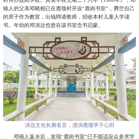
村兴办鹿岗学校。其实早在光绪二十六年（1900年），邓
镜人的父亲邓晓相已在鹿颈村开设“鹿岗书室”，腾空自己
的房子作为教室，出钱聘请教师，招收本村儿童入学读
书。年幼的邓演达也曾在该书室念书启蒙。
演达文化长廊名言，浸润鹿颈学子心田
邓镜人返乡后，发现“鹿岗书室”已不能适应众多求学