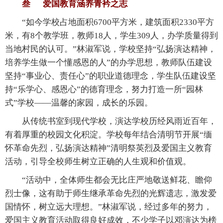
叁 爱国教育涵养青衿之志
“如今学校占地面积6700平方米，建筑面积2330平方
米，有8个教学班，教师18人，学生309人，办学质量得到
当地村民的认可。”林淑军说，学校坚持“弘扬演达精神，
培养学生做一个懂感恩的人”的办学思想，教师队伍建设
坚持“事业心、责任心”的职业道德理念，学生队伍建设坚
持“乐学心、感恩心”的德育理念，努力打造一所“园林
式”学校——温馨的家园，成长的乐园。
从传统书室到现代学校，演达学校历经风雨近百年，
有着厚重的校园文化积淀。学校每年结合清明节开展“缅
怀革命先烈，弘扬演达精神”清明祭英烈及爱国主义教育
活动，引导全校师生树立正确的人生观和价值观。
“活动中，全体师生都会无比庄严地敬送鲜花、瞻仰
烈士像，这有助于师生继承革命先烈的光辉遗志，激发爱
国情怀，树立远大理想。”林淑军说，经过多年的努力，
爱国主义教育活动取得良好成效，不少学子以邓演达为榜