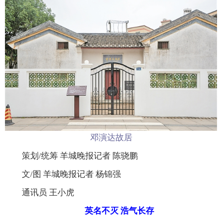
邓演达故居
策划/统筹 羊城晚报记者 陈骁鹏
文/图 羊城晚报记者 杨锦强
通讯员 王小虎
英名不灭 浩气长存