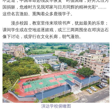
不足道，中国革命必须及早恢复”“时值国难，好男儿当为
国捐躯，危难时方见我邓家与日月同辉的精神光彩”……
这些名言激励、熏陶着众多鹿颈学子。
漫步校园，教室里传来琅琅书声，犹如最美的乐章；
课间学生或在空地追逐嬉戏，或三三两两围坐在邓演达石
像下讨论，或穿行在文化长廊，朝气蓬勃。
演达学校俯瞰图