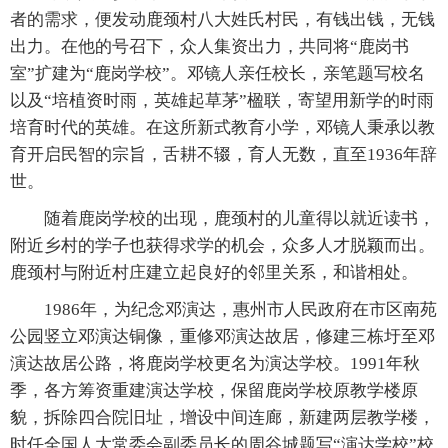
者的需求，便发动鹿颈村八大姓氏村民，有钱出钱，无钱
出力。在他的号召下，众人集资出力，共同将“鹿岗书
室”扩建为“鹿岗学校”。邓镜人亲任校长，亲笔题写校名
以及“培植资时雨，英雄起草茅”楹联，寄望用新学的时雨
培育时代的英雄。在这所新式教育小学，邓镜人秉承以教
育开启民智的宗旨，舌耕不辍，育人无数，直至1936年辞
世。
随着鹿岗学校的出现，鹿颈村的儿童得以就近读书，
附近乡村的学子也获得求学的机会，众多人才脱颖而出。
鹿颈村与附近村庄建立起良好的邻里关系，和谐相处。
1986年，为纪念邓演达，惠州市人民政府在市区南苑
公园竖立邓演达铜像，重修邓演达故居，修建三栋圩至邓
演达故居公路，将鹿岗学校更名为演达学校。1991年秋
季，各方筹资重建演达学校，保留鹿岗学校原教学楼原
貌，拆除四合院旧址，增设中间连廊，新建两层教学楼，
时任全国人大常委会副委员长的周谷城题写“演达学校”校