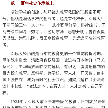
贰 百年校史传承始末
演达学校的创建，与邓镜人教育救国的理想密不可
分。他既是演达学校的创办者，也是首任校长。邓镜人生
于清同治三年（1864年），从小聪明好学，熟读经书，于
清光绪年间考上秀才，并游历东洋，思想开明，曾任教挺
秀书院、崇雅书院，后回乡投身教育，是远近闻名的教育
者。
邓镜人经历的是百年前教育史的一个重要转折时期。
甲午战争爆发，清政府丧权辱国，被迫与日本签订《马关
条约》，中华民族面临空前危机，有识之士纷纷把批判的
目光投向教育。废科举、兴学校、育人才、开民智，使中
国图强自存，成为当时的社会共识。如梁启超在《变法通
议》中指出：“变法之本，在育人才；人才之兴，在开学
校。”
1924年，邓镜人放下崇雅书院的教鞭，回到故乡鹿颈