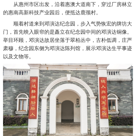
从惠州市区出发，沿着惠澳大道南下，穿过厂房林立
的惠南高新科技产业园后，便抵达鹿颈村。
顺着村道来到邓演达纪念园，步入气势恢宏的牌坊大
门，首先映入眼帘的是矗立在纪念园中间的邓演达铜像。
举目环顾，邓演达故居坐落于翠柏丛中，古朴低调，庄严
肃穆，纪念园东侧为邓演达陈列馆，展示邓演达生平事迹
以及文物等。