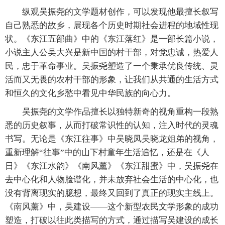
纵观吴振尧的文学题材创作，可以发现他最擅长叙写
自己熟悉的故乡，展现各个历史时期社会进程的地域性现
状。《东江五部曲》中的《东江落红》是一部长篇小说，
小说主人公吴大兴是新中国的村干部，对党忠诚，热爱人
民，忠于革命事业。吴振尧塑造了一个秉承优良传统、灵
活而又无畏的农村干部的形象，让我们从共通的生活方式
和恒久的文化乡愁中看见中华民族的向心力。
吴振尧的文学作品擅长以独特新奇的视角重构一段熟
悉的历史叙事，从而打破常识性的认知，注入时代的灵魂
书写。无论是《东江往事》中吴晓凤吴晓龙姐弟的视角，
重新理解“往事”中的山下村童年生活追忆，还是在《人
日》《东江水韵》《南风薰》《东江甜蜜》中，吴振尧在
去中心化和人物脸谱化，并未放弃社会生活的中心化，也
没有背离现实的臆想，最终又回到了真正的现实主线上。
《南风薰》中，吴建设——这个新型农民文学形象的成功
塑造，打破以往此类描写的方式，通过描写吴建设的成长