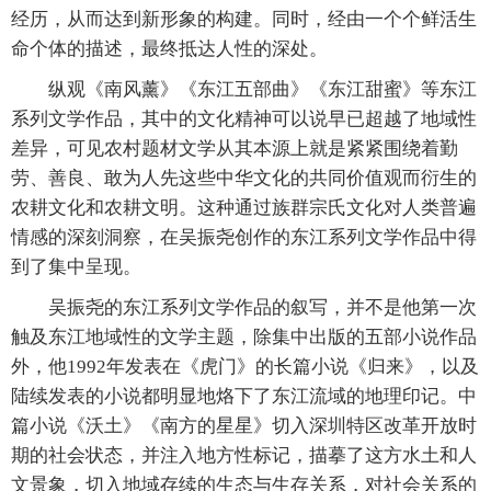
经历，从而达到新形象的构建。同时，经由一个个鲜活生
命个体的描述，最终抵达人性的深处。
纵观《南风薰》《东江五部曲》《东江甜蜜》等东江
系列文学作品，其中的文化精神可以说早已超越了地域性
差异，可见农村题材文学从其本源上就是紧紧围绕着勤
劳、善良、敢为人先这些中华文化的共同价值观而衍生的
农耕文化和农耕文明。这种通过族群宗氏文化对人类普遍
情感的深刻洞察，在吴振尧创作的东江系列文学作品中得
到了集中呈现。
吴振尧的东江系列文学作品的叙写，并不是他第一次
触及东江地域性的文学主题，除集中出版的五部小说作品
外，他1992年发表在《虎门》的长篇小说《归来》，以及
陆续发表的小说都明显地烙下了东江流域的地理印记。中
篇小说《沃土》《南方的星星》切入深圳特区改革开放时
期的社会状态，并注入地方性标记，描摹了这方水土和人
文景象，切入地域存续的生态与生存关系，对社会关系的