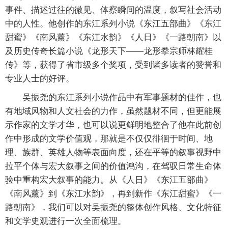
事件、描述过往的微见、体察瞬间的温度，叙写社会活动
中的人性。他创作的东江系列小说《东江五部曲》《东江
甜蜜》《南风薰》《东江水韵》《人日》《一路朝南》以
及历史传奇长篇小说《龙形天下——龙形拳宗师林耀桂
传》等，获得了省市级多个奖项，受到诸多读者的赞誉和
专业人士的好评。
吴振尧的东江系列小说作品中有军事题材的佳作，也
有地域风物和人文社会的力作，虽然题材不同，但更能展
示作家的文学才华，也可以说更鲜明地整合了他在此前创
作中形成的文学价值观，那就是不仅仅徘徊于时间、地
理、族群、英雄人物等表面向度，还在平等的叙事视野中
拉平个体与宏大叙事之间的价值鸿沟，在驾驭日常生命体
验中重构宏大叙事的能力。从《人日》《东江五部曲》
《南风薰》到《东江水韵》，再到新作《东江甜蜜》《一
路朝南》，我们可以对吴振尧的整体创作风格、文化特征
和文学史观进行一次全面梳理。