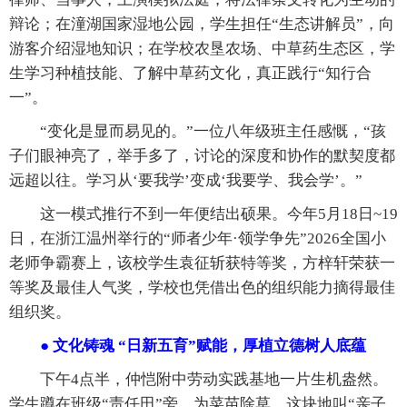
辩论；在潼湖国家湿地公园，学生担任“生态讲解员”，向
游客介绍湿地知识；在学校农垦农场、中草药生态区，学
生学习种植技能、了解中草药文化，真正践行“知行合
一”。
“变化是显而易见的。”一位八年级班主任感慨，“孩
子们眼神亮了，举手多了，讨论的深度和协作的默契度都
远超以往。学习从‘要我学’变成‘我要学、我会学’。”
这一模式推行不到一年便结出硕果。今年5月18日~19
日，在浙江温州举行的“师者少年·领学争先”2026全国小
老师争霸赛上，该校学生袁征斩获特等奖，方梓轩荣获一
等奖及最佳人气奖，学校也凭借出色的组织能力摘得最佳
组织奖。
● 文化铸魂 “日新五育”赋能，厚植立德树人底蕴
下午4点半，仲恺附中劳动实践基地一片生机盎然。
学生蹲在班级“责任田”旁，为菜苗除草，这块地叫“亲子