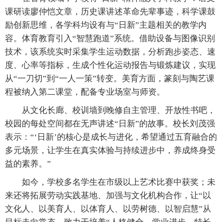
课研读廖仲恺文章，历史课讲述革命先辈事迹，科学课鼓
励创新思维，各学科均设有与“日新”主题相关的教学内
容。体育教育引入“智慧跑道”系统。借助设备与图像识别
技术，该系统实时采集学生运动数据，分析跑步姿态、速
度、心率等指标，生成个性化运动报告与锻炼建议，实现
从“一刀切”到“一人一策”转变。美育方面，篆刻与陶艺课
程被纳入第二课堂，配备专业场室与师资。
从文化长廊、校训墙到晚修自主管理、开放性书吧，
校园的每处空间都在无声讲述“日新”的故事。校长刘茂强
表示：“‘日新’的核心是成长与进化，希望通过五育融合的
多元场景，让学生在真实体验与持续进步中，养成终身受
益的素养。”
如今，学校多名学生在市级以上艺术比赛中获奖；未
来还将拓展劳动实践基地、加强与文化机构合作，让“以
文化人、以美育人、以体育人、以劳树德、以智启慧”从