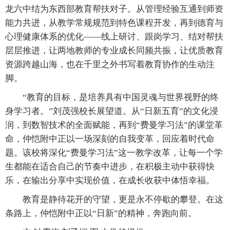
龙六中结为东西部教育帮扶对子。从管理经验互通到师资
能力共进，从教学常规规范到特色课程开发，再到德育与
心理健康体系的优化——线上研讨、跟岗学习、结对帮扶
层层推进，让两地教师的专业成长同频共振，让优质教育
资源跨越山海，也在千里之外书写着教育协作的生动注
脚。
“教育的目标，是培养具有中国灵魂与世界视野的终
身学习者。”刘茂强校长展望道。从“日新五育”的文化浸
润，到数智技术的全面赋能，再到“费曼学习法”的课堂革
命，仲恺附中正以一场深刻的自我变革，回应着时代命
题。该校将深化“费曼学习法”这一教学改革，让每一个学
生都能在适合自己的节奏中进步，在积极主动中获得快
乐，在输出分享中实现价值，在成长收获中体悟幸福。
教育是静待花开的守望，更是永不停歇的攀登。在这
条路上，仲恺附中正以“日新”的精神，奔跑向前。