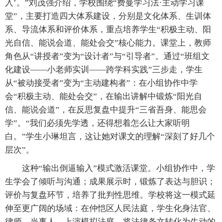
入’。”刘茂强介绍，学校围绕“费曼学习法·主动学习课
堂”，主要打造四大体系建设，分别是文化体系、生训体
系、导流体系和评价体系，重点培养学生“积极主动、阳
光自信、能说会道、能处会交”核心能力。课堂上，教师
角色从“讲授者”变为“设计者”与“引导者”。通过“班组文
化建设——小老师实训——跨学科实践”三步走，学生
从“被动接受者”变为“主动建构者”：在小组协作中学
会“积极主动、能处会交”，在输出讲解中锻炼“阳光自
信、能说会道”，在反思复盘中提升“三省吾身、能思会
学”。“我们必须先学透，还得想着怎么让大家听明
白。”学生小琳坦言，这让她对课文的理解“深刻了好几个
层次”。
这种“输出倒逼输入”模式激活课堂。小组协作中，学
生学会了倾听与沟通；成果展示时，锻炼了表达与胆识；
评价与复盘环节，培养了批判性思维。学校将这一模式延
伸至更广阔的场域：在仲恺区人民法庭，学生化身法官、
律师、当事人，上演模拟法庭，将法律条文转化为生动的