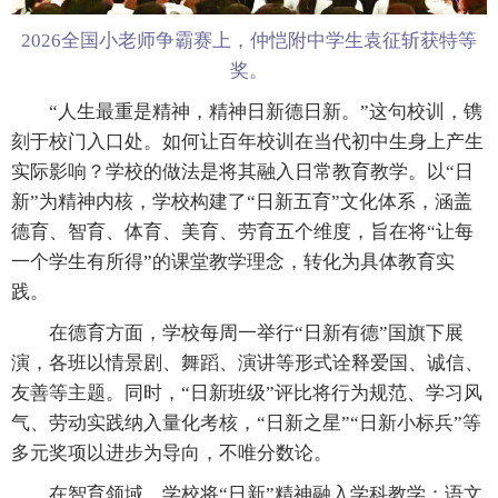
2026全国小老师争霸赛上，仲恺附中学生袁征斩获特等
奖。
“人生最重是精神，精神日新德日新。”这句校训，镌
刻于校门入口处。如何让百年校训在当代初中生身上产生
实际影响？学校的做法是将其融入日常教育教学。以“日
新”为精神内核，学校构建了“日新五育”文化体系，涵盖
德育、智育、体育、美育、劳育五个维度，旨在将“让每
一个学生有所得”的课堂教学理念，转化为具体教育实
践。
在德育方面，学校每周一举行“日新有德”国旗下展
演，各班以情景剧、舞蹈、演讲等形式诠释爱国、诚信、
友善等主题。同时，“日新班级”评比将行为规范、学习风
气、劳动实践纳入量化考核，“日新之星”“日新小标兵”等
多元奖项以进步为导向，不唯分数论。
在智育领域，学校将“日新”精神融入学科教学：语文