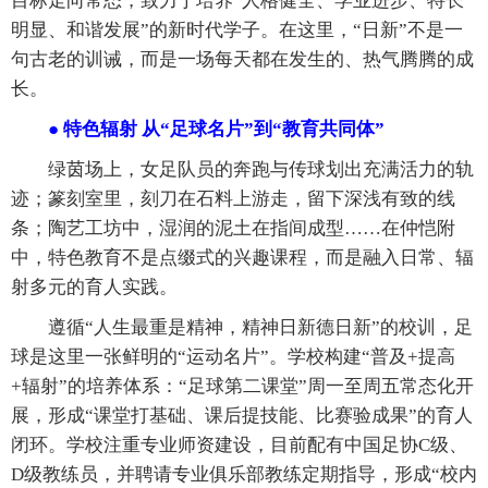
目标走向常态，致力于培养“人格健全、学业进步、特长
明显、和谐发展”的新时代学子。在这里，“日新”不是一
句古老的训诫，而是一场每天都在发生的、热气腾腾的成
长。
● 特色辐射 从“足球名片”到“教育共同体”
绿茵场上，女足队员的奔跑与传球划出充满活力的轨
迹；篆刻室里，刻刀在石料上游走，留下深浅有致的线
条；陶艺工坊中，湿润的泥土在指间成型……在仲恺附
中，特色教育不是点缀式的兴趣课程，而是融入日常、辐
射多元的育人实践。
遵循“人生最重是精神，精神日新德日新”的校训，足
球是这里一张鲜明的“运动名片”。学校构建“普及+提高
+辐射”的培养体系：“足球第二课堂”周一至周五常态化开
展，形成“课堂打基础、课后提技能、比赛验成果”的育人
闭环。学校注重专业师资建设，目前配有中国足协C级、
D级教练员，并聘请专业俱乐部教练定期指导，形成“校内