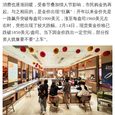
消费也逐渐回暖，受春节叠加情人节影响，市民购金热再
起。与之相应的，是金价出现“狂飙”：开年以来金价先是
一路飙升突破每盎司1900美元，涨至每盎司1960美元左
右时，突然出现了较大跌幅。2月14日，现货黄金价格已
跌破1850美元/盎司。当下因金价跌出一定空间，部分投
资人犹豫要不要“上车”。