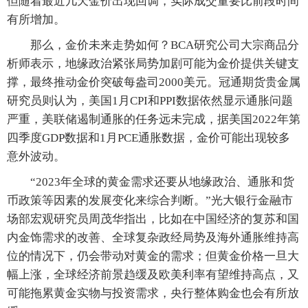
但随着最近几天金价出现回调，实际成交量要比前段时间
有所增加。
那么，金价未来走势如何？BCA研究公司大宗商品分
析师表示，地缘政治紧张局势加剧可能为金价提供关键支
撑，最终推动金价突破每盎司2000美元。冠通期货贵金属
研究员则认为，美国1月CPI和PPI数据依然显示通胀问题
严重，美联储遏制通胀的任务远未完成，据美国2022年第
四季度GDP数据和1月PCE通胀数据，金价可能出现较多
意外波动。
“2023年全球的黄金需求还要从地缘政治、通胀和货
币政策等因素的发展变化来综合判断。”光大银行金融市
场部宏观研究员周茂华指出，比如在中国经济的复苏和国
内金饰需求的改善、全球复杂政经局势及海外通胀维持高
位的情况下，仍会带动对黄金的需求；但黄金价格一旦大
幅上涨，全球经济前景趋缓及欧美利率有望维持高点，又
可能拖累黄金实物与投资需求，央行整体购金也会有所放