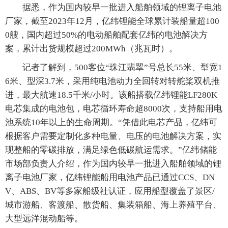
据悉，作为国内较早一批进入船舶领域的锂离子电池
厂家，截至2023年12月，亿纬锂能全球累计装船量超100
0艘，国内超过50%的电动船舶配套亿纬的电池解决方
案，累计出货规模超过200MWh（兆瓦时）。
记者了解到，500客位“珠江翡翠”号总长55米、型宽1
6米、型深3.7米，采用纯电池动力全回转对转舵桨双机推
进，最大航速18.5千米/小时。该船搭载亿纬锂能LF280K
电芯集成的电池包，电芯循环寿命超8000次，支持船用电
池系统10年以上的生命周期。“凭借此电芯产品，亿纬可
根据客户需要定制化多种电量、电压的电池解决方案，实
现整船的零碳排放，满足绿色低碳航运需求。”亿纬储能
市场部负责人介绍，作为国内较早一批进入船舶领域的锂
离子电池厂家，亿纬锂能船用电池产品已通过CCS、DN
V、ABS、BV等多家船级社认证，应用船型覆盖了景区/
城市游船、客渡船、散货船、集装箱船、海上养殖平台、
大型远洋混动船等。