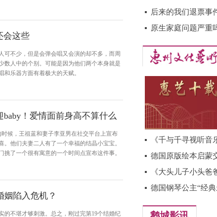
后来的我们退票事
原生家庭问题严重
还会这些
人可不少，但是会弹会唱又会演的却不多，而周
少数人中的个别。可能是因为他们两个本身就是
唱和乐器方面有着极大的天赋。
baby！爱情面前身高不算什么
4分的时候，王祖蓝和妻子李亚男在社交平台上宣布
《千与千寻视听音
喜。他们夫妻二人有了一个幸福的结晶小宝宝。
门挑了一个很有寓意的一个时间点宣布这件事。
德国原版绘本启蒙
《大头儿子小头爸
德国钢琴公主“经典
婚姻陷入危机？
实的不堪才够刺激。总之，刚过完第19个结婚纪
鹅城影讯