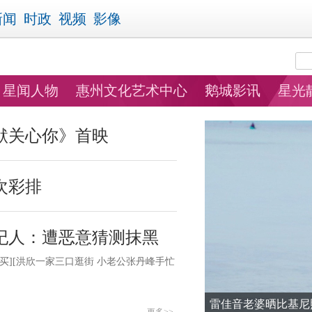
新闻
时政
视频
影像
星闻人物
惠州文化艺术中心
鹅城影讯
星光
默关心你》首映
次彩排
纪人：遭恶意猜测抹黑
买
][
洪欣一家三口逛街 小老公张丹峰手忙