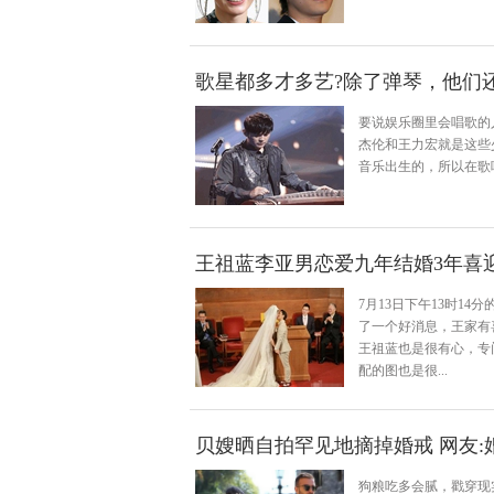
歌星都多才多艺?除了弹琴，他们
要说娱乐圈里会唱歌的
杰伦和王力宏就是这些
音乐出生的，所以在歌
王祖蓝李亚男恋爱九年结婚3年喜迎
7月13日下午13时1
了一个好消息，王家有
王祖蓝也是很有心，专
配的图也是很...
贝嫂晒自拍罕见地摘掉婚戒 网友:
狗粮吃多会腻，戳穿现