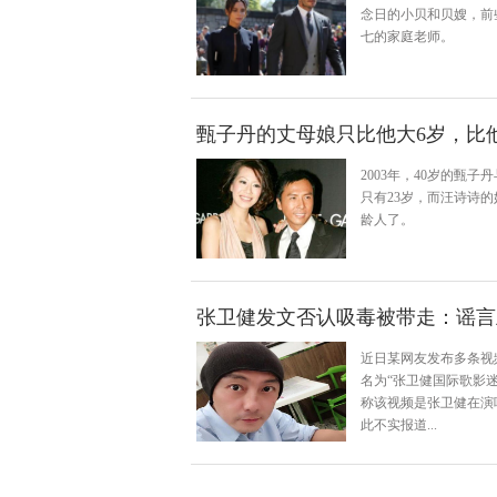
念日的小贝和贝嫂，前
七的家庭老师。
甄子丹的丈母娘只比他大6岁，比
2003年，40岁的甄
只有23岁，而汪诗诗的妈
龄人了。
张卫健发文否认吸毒被带走：谣言
近日某网友发布多条视
名为“张卫健国际歌影
称该视频是张卫健在演
此不实报道...