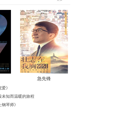
急先锋
宠爱》
段未知而温暖的旅程
上钢琴师》