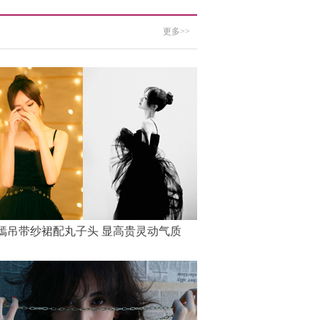
更多>>
嫣吊带纱裙配丸子头 显高贵灵动气质