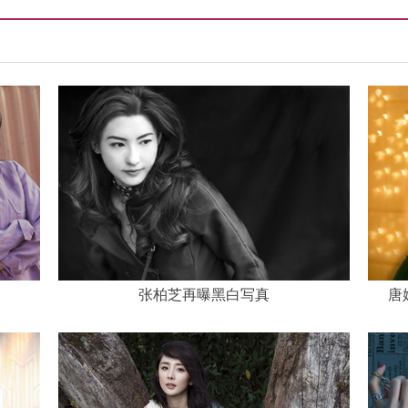
张柏芝再曝黑白写真
唐