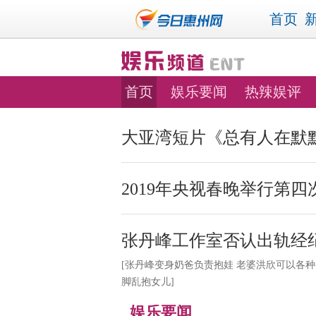
首页
首页
娱乐要闻
热辣娱评
大亚湾短片《总有人在默
2019年央视春晚举行第四
张丹峰工作室否认出轨经
[
张丹峰变身奶爸负责抱娃 老婆洪欣可以各种
脚乱抱女儿
]
娱乐要闻