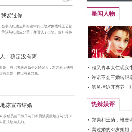
更多>>
星闻人物
：我爱过你
当事人纪凌尘和舆论中的出轨对象模特王艺都
，承认与纪凌尘分手，并否认了出轨、捉奸等传
人：确定没有离
程又青李大仁现实中
离婚，有记者联系高圣远经纪人，对方表示他有
没有离婚，也没有新对象。
许诺不会三婚转眼牵
舅舅控诉其弃养，
热辣娱评
胜地凉宣布结婚
48前成员前田敦子与日本男演员胜地凉与7月30
郑爽和王菊，谁更sl
人正式结为夫妇。
离过婚的37岁姐