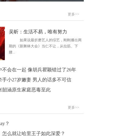
更多>>
吴昕：生活不易，唯有努力
如果说最折磨艺人的综艺，刚刚播出两
期的《新舞林大会》当仁不让，从拉筋、下
腰...
不会在一起 像胡兵瞿颖错过了26年
手小27岁嫩妻 男人的话多不可信
张韶涵原生家庭恶毒至此
更多>>
ay？
姐，怎么就让哈里王子如此深爱？