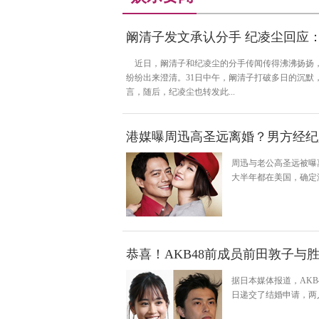
阚清子发文承认分手 纪凌尘回应
近日，阚清子和纪凌尘的分手传闻传得沸沸扬扬，
纷纷出来澄清。31日中午，阚清子打破多日的沉默
言，随后，纪凌尘也转发此...
港媒曝周迅高圣远离婚？男方经纪
周迅与老公高圣远被曝
大半年都在美国，确定
恭喜！AKB48前成员前田敦子与
据日本媒体报道，AKB
日递交了结婚申请，两