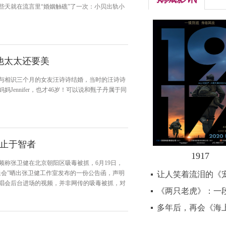
些天就在流言里“婚姻触礁”了一次：小贝出轨小
他太太还要美
子丹与相识三个月的女友汪诗诗结婚，当时的汪诗诗
妈Jennifer，也才46岁！可以说和甄子丹属于同
止于智者
1917
频称张卫健在北京朝阳区吸毒被抓，6月19日，
迷会”晒出张卫健工作室发布的一份公告函，声明
让人笑着流泪的《
唱会后台进场的视频，并非网传的吸毒被抓，对
《两只老虎》：一
多年后，再会《海