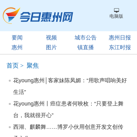
电脑版
要闻
视频
城市公告
惠州日报
惠州
图片
镇直播
东江时报
首页
>
聚焦
花young惠州│客家妹陈凤媚：“用歌声唱响美好
生活”
花young惠州丨癌症患者何映枚：“只要登上舞
台，我就很开心”
西湖、麒麟舞……博罗小伙用创意开发文创传